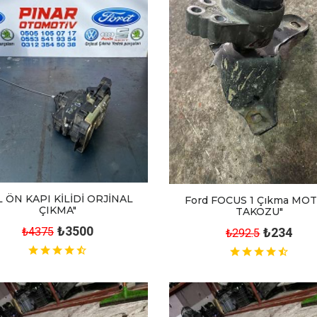
 ÖN KAPI KİLİDİ ORJİNAL
Ford FOCUS 1 Çıkma MO
ÇIKMA"
TAKOZU"
₺3500
₺234
₺4375
₺292.5