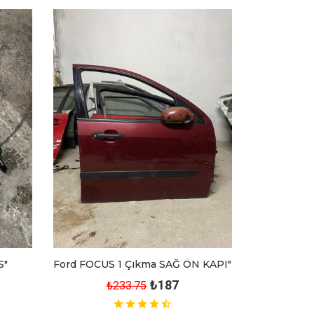
S"
Ford FOCUS 1 Çıkma SAĞ ÖN KAPI"
₺187
₺233.75