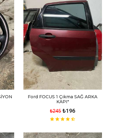
SİYON
Ford FOCUS 1 Çıkma SAĞ ARKA
KAPI"
₺196
₺245