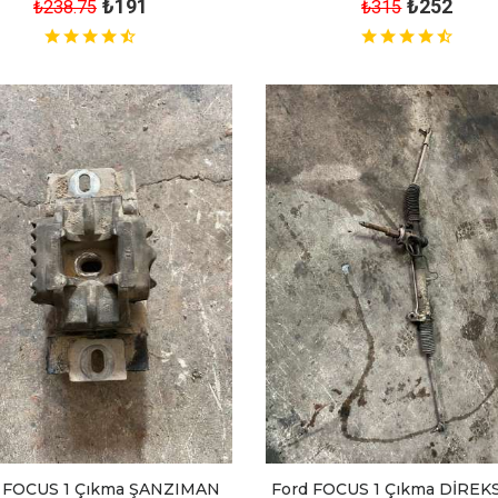
₺191
₺252
₺238.75
₺315
 FOCUS 1 Çıkma ŞANZIMAN
Ford FOCUS 1 Çıkma DİREK