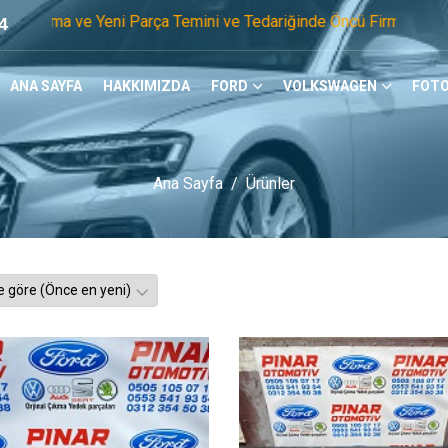
arça Temini ve Tedariğinde Öncü Firmayız. Tel: 0505 105 07 1
4
ANA SAYFA
HAKKIMIZDA
FORD
VOLKSWAGEN
FOTO
Ana Sayfa
Ürünler