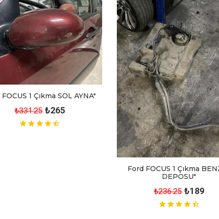
 FOCUS 1 Çıkma SOL AYNA"
₺265
₺331.25
Ford FOCUS 1 Çıkma BEN
DEPOSU"
₺189
₺236.25