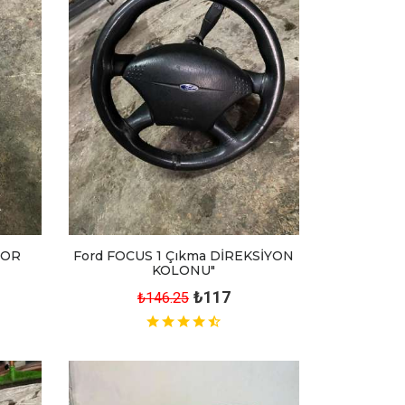
TOR
Ford FOCUS 1 Çıkma DİREKSİYON
KOLONU"
₺117
₺146.25