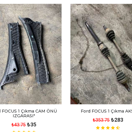
d FOCUS 1 Çıkma CAM ÖNÜ
Ford FOCUS 1 Çıkma AK
IZGARASI"
₺283
₺353.75
₺35
₺43.75