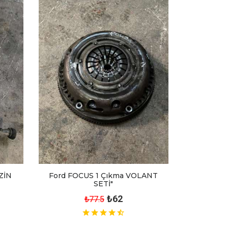
ZİN
Ford FOCUS 1 Çıkma VOLANT
SETİ"
₺62
₺77.5