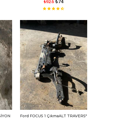
₺74
₺92.5
SİYON
Ford FOCUS 1 ÇıkmaALT TRAVERS"