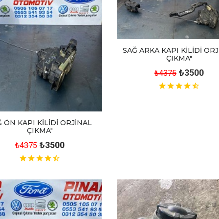
SAĞ ARKA KAPI KİLİDİ OR
ÇIKMA"
₺3500
₺4375
 ÖN KAPI KİLİDİ ORJİNAL
ÇIKMA"
₺3500
₺4375