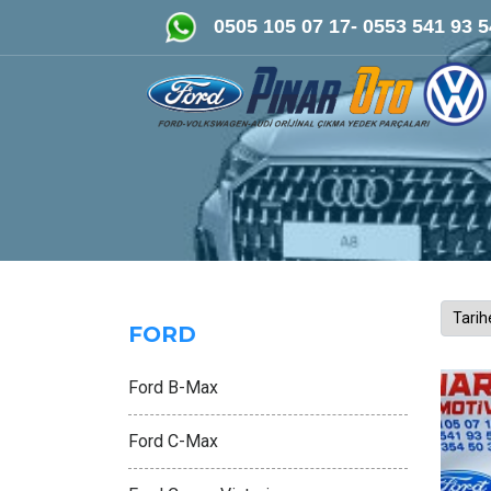
FORD-VOLKSWAGEN- AUDİ Orijinal Çıkma ve Yeni P
0505 105 07 17- 0553 541 93 5
FORD
Ford B-Max
Ford C-Max