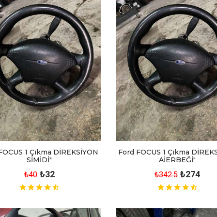
 FOCUS 1 Çıkma DİREKSİYON
Ford FOCUS 1 Çıkma DİREK
SİMİDİ"
AİERBEĞİ"
₺32
₺274
₺40
₺342.5