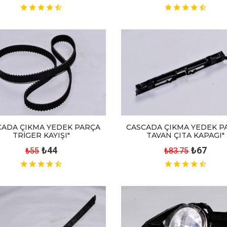
CADA ÇIKMA YEDEK PARÇA
CASCADA ÇIKMA YEDEK P
TRİGER KAYIŞI"
TAVAN ÇITA KAPAGI"
₺44
₺67
₺55
₺83.75