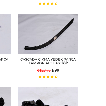
ARÇA
CASCADA ÇIKMA YEDEK PARÇA
TAMPON ALT LASTİĞİ"
₺99
₺123.75