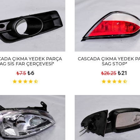
CADA ÇIKMA YEDEK PARÇA
CASCADA ÇIKMA YEDEK P
AG SİS FAR ÇERÇEVESİ"
SAG STOP"
₺6
₺21
₺7.5
₺26.25