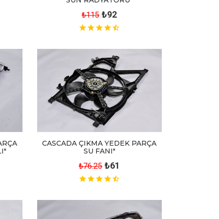
SUN RADYATÖRÜ"
₺92
₺115
ARÇA
CASCADA ÇIKMA YEDEK PARÇA
I"
SU FANI"
₺61
₺76.25