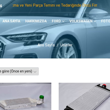
ni Parça Temini ve Tedariğinde Öncü Firmayız. Tel: 0505 105 
4
ANA SAYFA
HAKKIMIZDA
FORD
VOLKSWAGEN
FOTO
Ana Sayfa
Ürünler