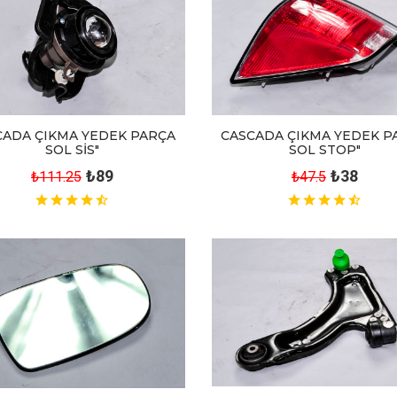
CADA ÇIKMA YEDEK PARÇA
CASCADA ÇIKMA YEDEK P
SOL SİS"
SOL STOP"
₺89
₺38
₺111.25
₺47.5