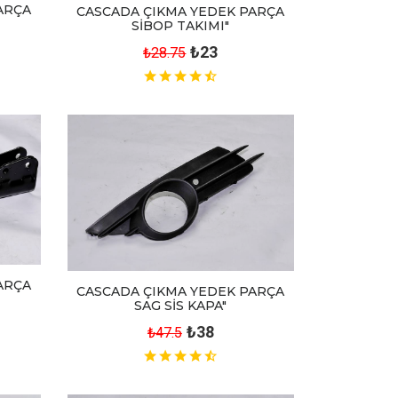
ARÇA
CASCADA ÇIKMA YEDEK PARÇA
SİBOP TAKIMI"
₺23
₺28.75
ARÇA
CASCADA ÇIKMA YEDEK PARÇA
SAG SİS KAPA"
₺38
₺47.5