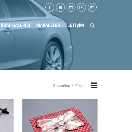
07 17
ĞRAF GALERİSİ
MAKALELER
İLETİŞİM
Gösterilen 1-40 ürün