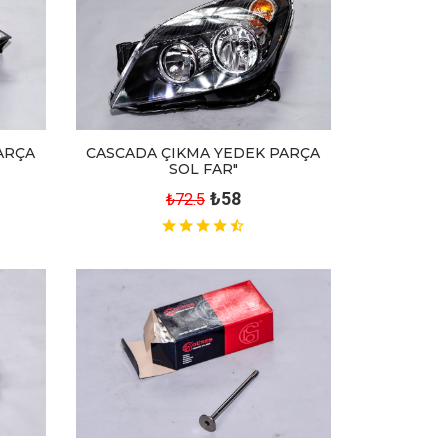
CASCADA ÇIKMA YEDEK PARÇA
ARÇA
SOL FAR"
₺58
₺72.5