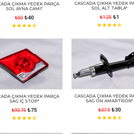
CASCADA ÇIKMA YEDEK P
CADA ÇIKMA YEDEK PARÇA
SOL ALT TABLA"
SOL AYNA CAMI"
₺1
₺40
₺1.25
₺50
CASCADA ÇIKMA YEDEK P
CADA ÇIKMA YEDEK PARÇA
SAG ÖN AMARTİSÖR"
SAG İÇ STOP"
₺30
₺75
₺37.5
₺93.75