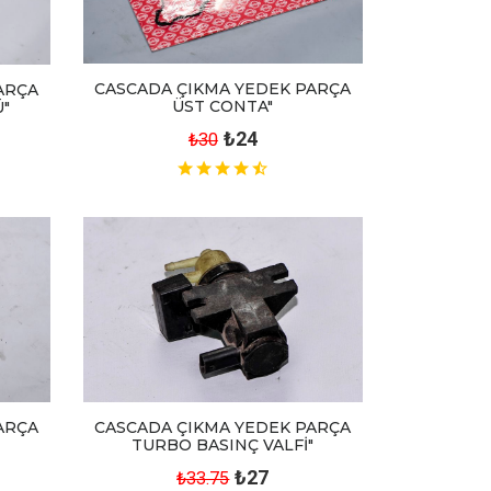
CASCADA ÇIKMA YEDEK PARÇA
ARÇA
ÜST CONTA"
"
₺24
₺30
ARÇA
CASCADA ÇIKMA YEDEK PARÇA
TURBO BASINÇ VALFİ"
₺27
₺33.75