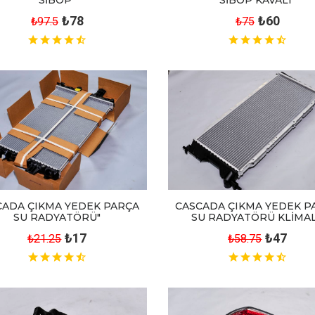
₺60
₺78
₺75
₺97.5
CADA ÇIKMA YEDEK PARÇA
CASCADA ÇIKMA YEDEK P
SU RADYATÖRÜ"
SU RADYATÖRÜ KLİMAL
₺17
₺47
₺21.25
₺58.75