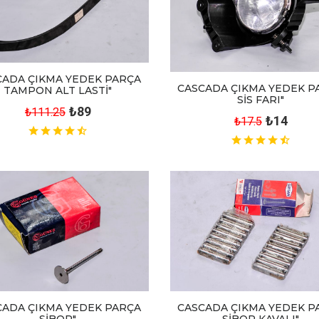
CADA ÇIKMA YEDEK PARÇA
CASCADA ÇIKMA YEDEK P
TAMPON ALT LASTİ"
SİS FARI"
₺89
₺111.25
₺14
₺17.5
CASCADA ÇIKMA YEDEK P
CADA ÇIKMA YEDEK PARÇA
SİBOP KAVALI"
SİBOP"