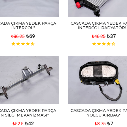
CADA ÇIKMA YEDEK PARÇA
CASCADA ÇIKMA YEDEK P
İNTERCOL"
İNTERCOL RADYATÖRÜ
₺69
₺37
₺86.25
₺46.25
CASCADA ÇIKMA YEDEK P
CADA ÇIKMA YEDEK PARÇA
YOLCU AIRBAG"
N SİLGİ MEKANİZMASI"
₺7
₺42
₺8.75
₺52.5