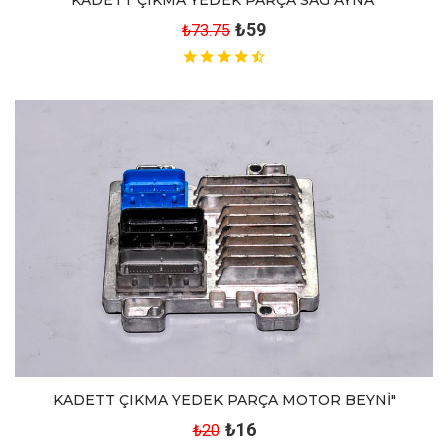
₺59
₺73.75
KADETT ÇIKMA YEDEK PARÇA MOTOR BEYNİ"
₺16
₺20