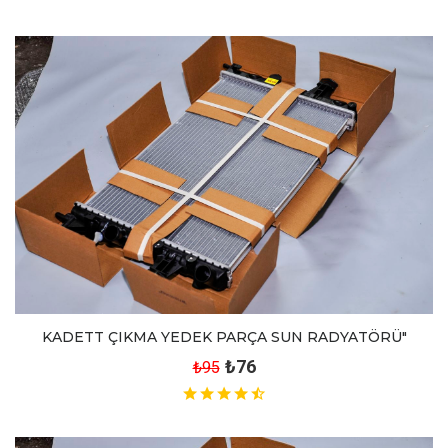
KADETT ÇIKMA YEDEK PARÇA SUN RADYATÖRÜ"
₺76
₺95