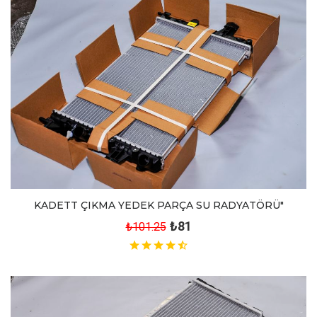
KADETT ÇIKMA YEDEK PARÇA SU RADYATÖRÜ"
₺81
₺101.25