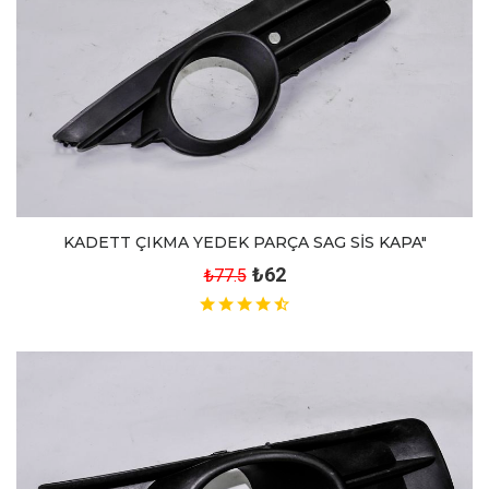
KADETT ÇIKMA YEDEK PARÇA SAG SİS KAPA"
₺62
₺77.5