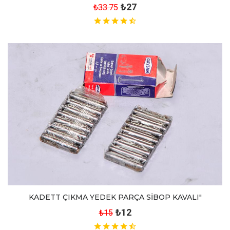
₺27
₺33.75
KADETT ÇIKMA YEDEK PARÇA SİBOP KAVALI"
₺12
₺15