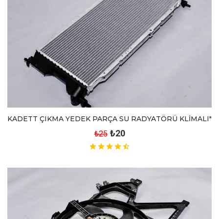
KADETT ÇIKMA YEDEK PARÇA SU RADYATÖRÜ KLİMALI"
₺20
₺25