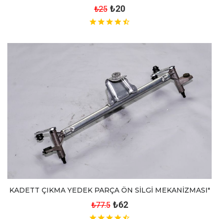
₺20
₺25
KADETT ÇIKMA YEDEK PARÇA ÖN SİLGİ MEKANİZMASI"
₺62
₺77.5