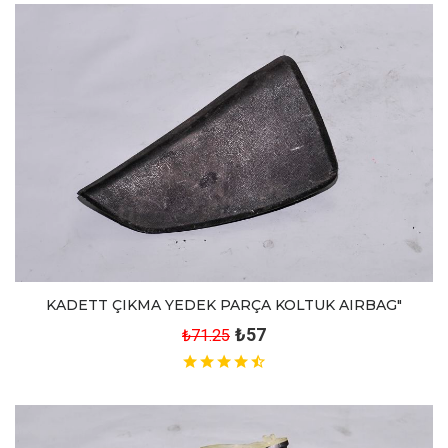
KADETT ÇIKMA YEDEK PARÇA KOLTUK AIRBAG"
₺57
₺71.25