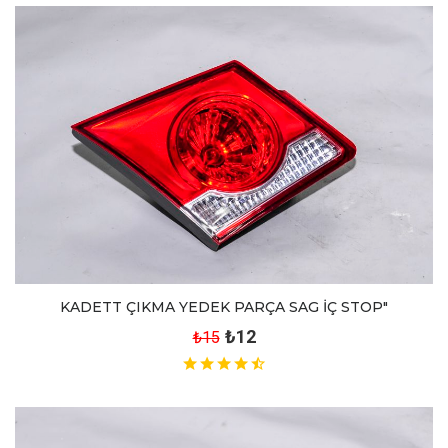
KADETT ÇIKMA YEDEK PARÇA SAG İÇ STOP"
₺12
₺15