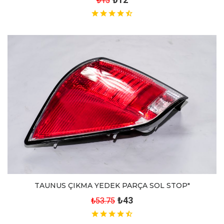
₺15
TAUNUS ÇIKMA YEDEK PARÇA SOL STOP"
₺43
₺53.75