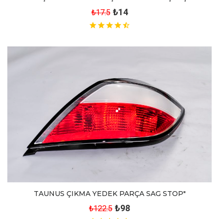
₺14
₺17.5
TAUNUS ÇIKMA YEDEK PARÇA SAG STOP"
₺98
₺122.5