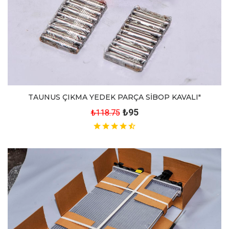
TAUNUS ÇIKMA YEDEK PARÇA SİBOP KAVALI"
₺95
₺118.75