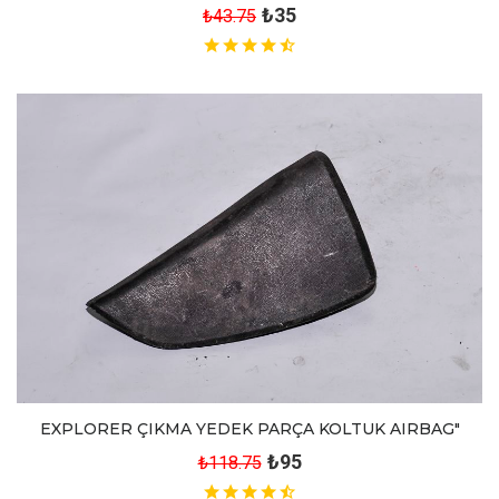
₺35
₺43.75
EXPLORER ÇIKMA YEDEK PARÇA KOLTUK AIRBAG"
₺95
₺118.75