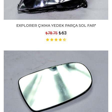
EXPLORER ÇIKMA YEDEK PARÇA SOL FAR"
₺63
₺78.75