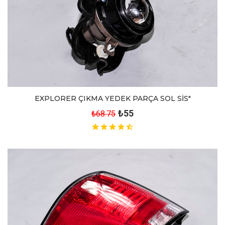
EXPLORER ÇIKMA YEDEK PARÇA SOL SİS"
₺55
₺68.75