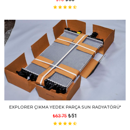
EXPLORER ÇIKMA YEDEK PARÇA SUN RADYATÖRÜ"
₺51
₺63.75