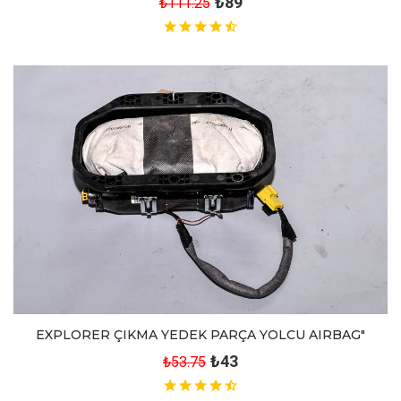
₺89
₺111.25
EXPLORER ÇIKMA YEDEK PARÇA YOLCU AIRBAG"
₺43
₺53.75