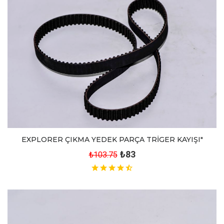
EXPLORER ÇIKMA YEDEK PARÇA TRİGER KAYIŞI"
₺83
₺103.75