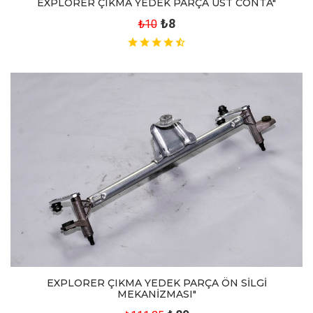
EXPLORER ÇIKMA YEDEK PARÇA ÜST CONTA"
₺8
₺10
EXPLORER ÇIKMA YEDEK PARÇA ÖN SİLGİ
MEKANİZMASI"