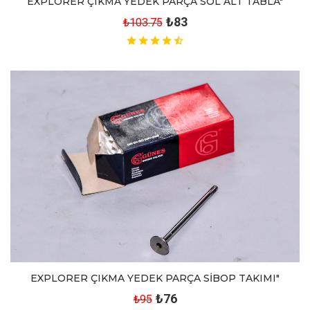
EXPLORER ÇIKMA YEDEK PARÇA SOL ALT TABLA"
₺83
₺103.75
EXPLORER ÇIKMA YEDEK PARÇA SİBOP TAKIMI"
₺76
₺95