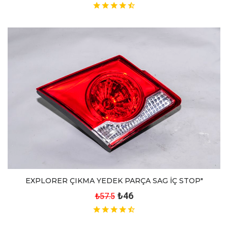
EXPLORER ÇIKMA YEDEK PARÇA SAG İÇ STOP"
₺46
₺57.5