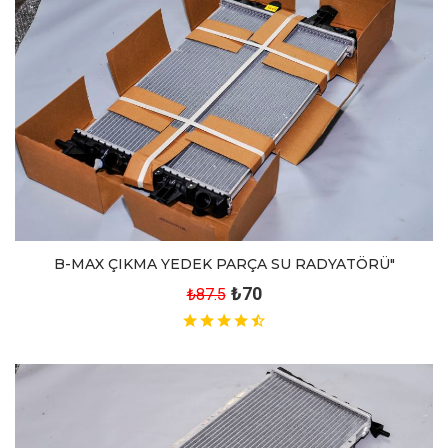
B-MAX ÇIKMA YEDEK PARÇA SU RADYATÖRÜ"
₺70
₺87.5