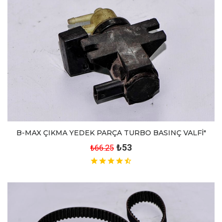
B-MAX ÇIKMA YEDEK PARÇA TURBO BASINÇ VALFİ"
₺53
₺66.25