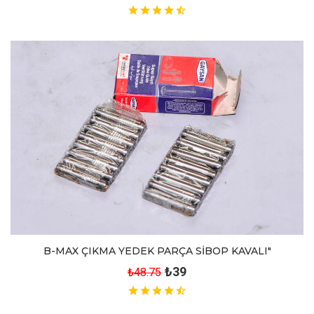
B-MAX ÇIKMA YEDEK PARÇA SİBOP KAVALI"
₺39
₺48.75