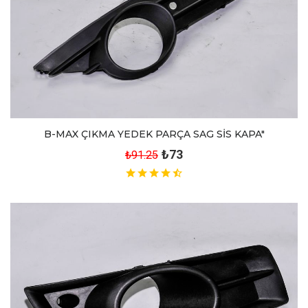
B-MAX ÇIKMA YEDEK PARÇA SAG SİS KAPA"
₺73
₺91.25