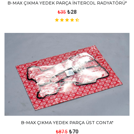
B-MAX ÇIKMA YEDEK PARÇA İNTERCOL RADYATÖRÜ"
₺28
₺35
B-MAX ÇIKMA YEDEK PARÇA ÜST CONTA"
₺70
₺87.5