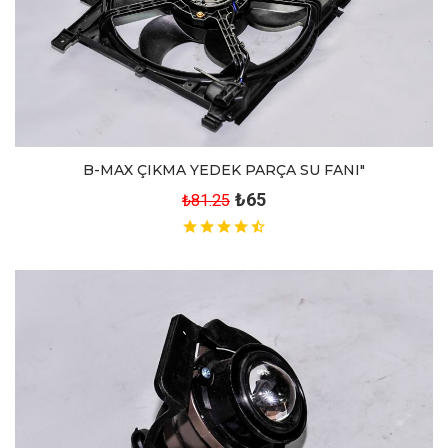
B-MAX ÇIKMA YEDEK PARÇA SU FANI"
₺65
₺81.25