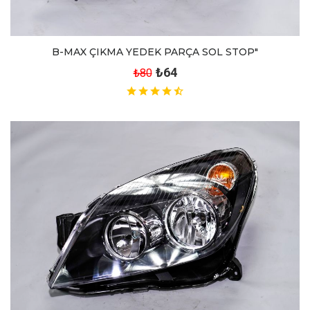
B-MAX ÇIKMA YEDEK PARÇA SOL STOP"
₺64
₺80