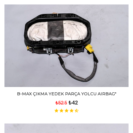
B-MAX ÇIKMA YEDEK PARÇA YOLCU AIRBAG"
₺42
₺52.5