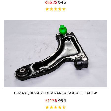
₺45
₺56.25
B-MAX ÇIKMA YEDEK PARÇA SOL ALT TABLA"
₺94
₺117.5