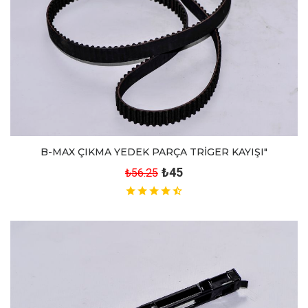
B-MAX ÇIKMA YEDEK PARÇA TRİGER KAYIŞI"
₺45
₺56.25