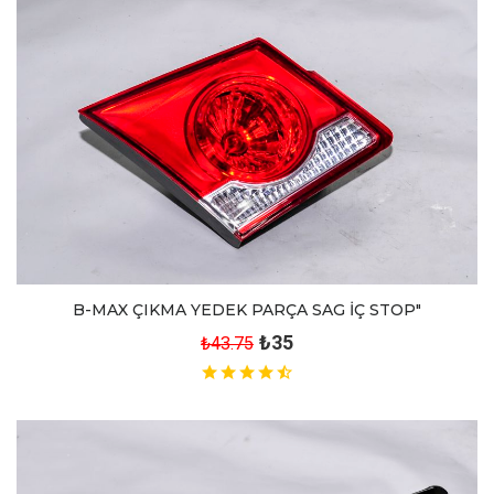
B-MAX ÇIKMA YEDEK PARÇA SAG İÇ STOP"
₺35
₺43.75