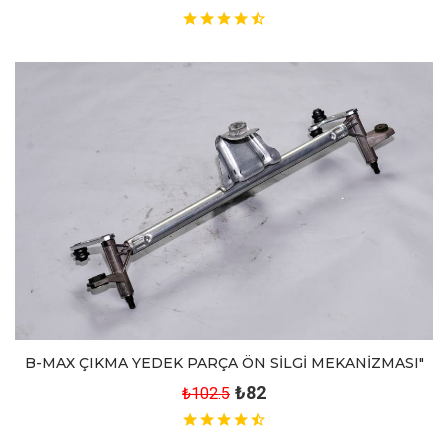
B-MAX ÇIKMA YEDEK PARÇA ÖN SİLGİ MEKANİZMASI"
₺82
₺102.5