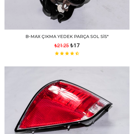
B-MAX ÇIKMA YEDEK PARÇA SOL SİS"
₺17
₺21.25