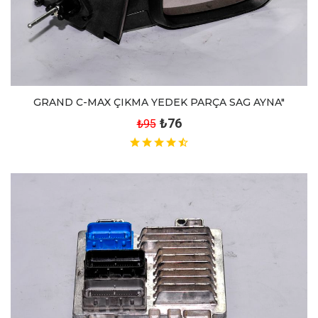
GRAND C-MAX ÇIKMA YEDEK PARÇA SAG AYNA"
₺76
₺95