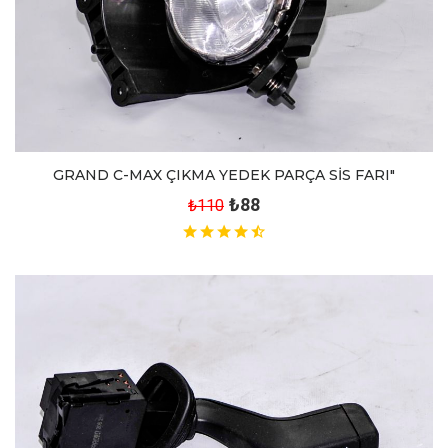
GRAND C-MAX ÇIKMA YEDEK PARÇA SİS FARI"
₺88
₺110