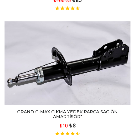
₺85
₺106.25
GRAND C-MAX ÇIKMA YEDEK PARÇA SAG ÖN
AMARTİSÖR"
₺8
₺10