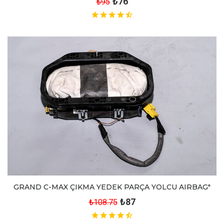
₺76
₺95
GRAND C-MAX ÇIKMA YEDEK PARÇA YOLCU AIRBAG"
₺87
₺108.75