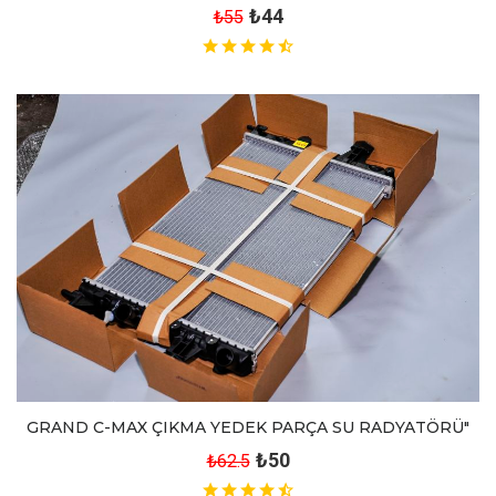
₺44
₺55
GRAND C-MAX ÇIKMA YEDEK PARÇA SU RADYATÖRÜ"
₺50
₺62.5