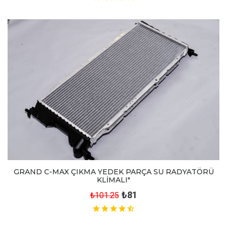
GRAND C-MAX ÇIKMA YEDEK PARÇA SU RADYATÖRÜ
KLİMALI"
₺81
₺101.25