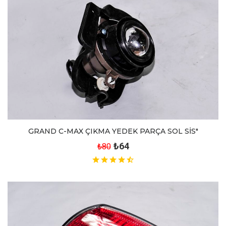
GRAND C-MAX ÇIKMA YEDEK PARÇA SOL SİS"
₺64
₺80