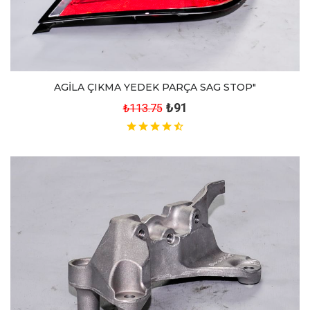
AGİLA ÇIKMA YEDEK PARÇA SAG STOP"
₺91
₺113.75