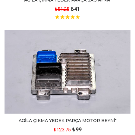
₺41
₺51.25
AGİLA ÇIKMA YEDEK PARÇA MOTOR BEYNİ"
₺99
₺123.75