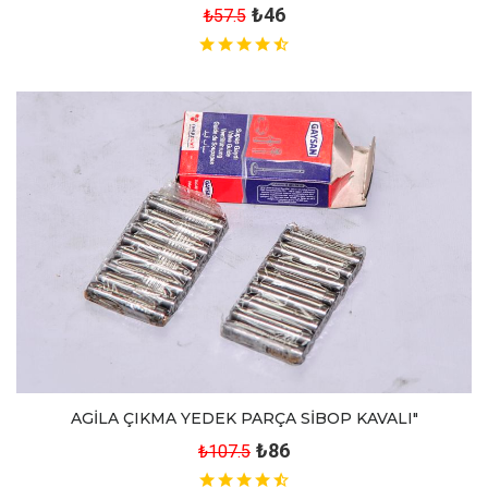
₺46
₺57.5
AGİLA ÇIKMA YEDEK PARÇA SİBOP KAVALI"
₺86
₺107.5