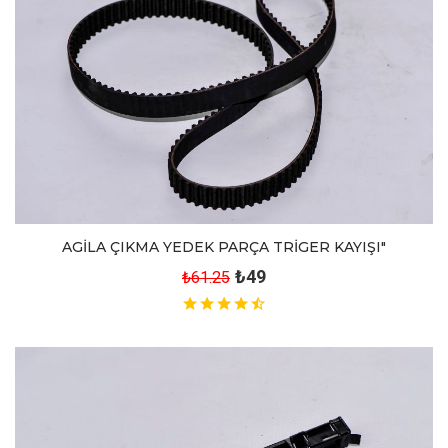
AGİLA ÇIKMA YEDEK PARÇA TRİGER KAYIŞI"
₺49
₺61.25