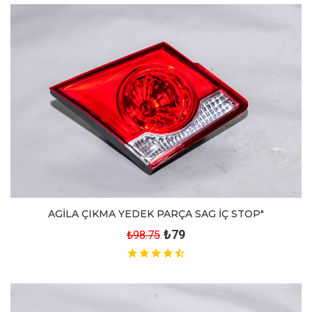
AGİLA ÇIKMA YEDEK PARÇA SAG İÇ STOP"
₺79
₺98.75