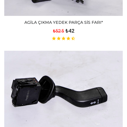
AGİLA ÇIKMA YEDEK PARÇA SİS FARI"
₺42
₺52.5