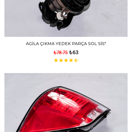
AGİLA ÇIKMA YEDEK PARÇA SOL SİS"
₺63
₺78.75