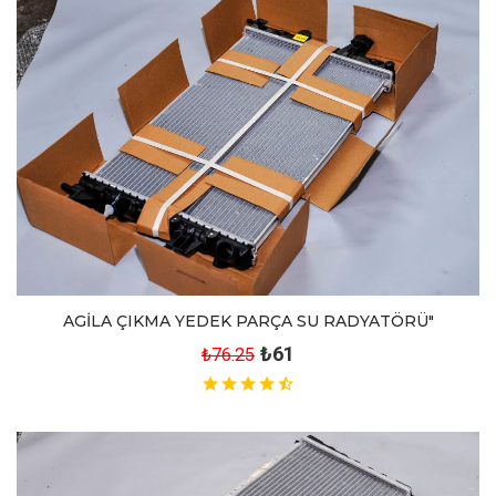
AGİLA ÇIKMA YEDEK PARÇA SU RADYATÖRÜ"
₺61
₺76.25