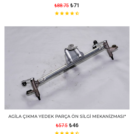
₺71
₺88.75
AGİLA ÇIKMA YEDEK PARÇA ÖN SİLGİ MEKANİZMASI"
₺46
₺57.5