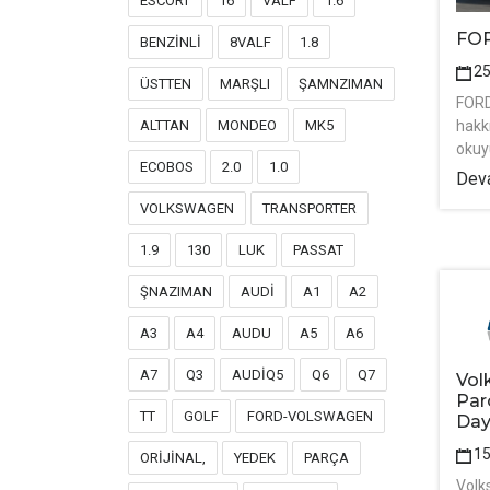
ESCORT
16
VALF
1.6
FO
BENZİNLİ
8VALF
1.8
2
ÜSTTEN
MARŞLI
ŞAMNZIMAN
FOR
ALTTAN
MONDEO
MK5
hakk
okuy
ECOBOS
2.0
1.0
Deva
VOLKSWAGEN
TRANSPORTER
1.9
130
LUK
PASSAT
ŞNAZIMAN
AUDİ
A1
A2
A3
A4
AUDU
A5
A6
A7
Q3
AUDİQ5
Q6
Q7
Vol
Par
TT
GOLF
FORD-VOLSWAGEN
Day
1
ORİJİNAL,
YEDEK
PARÇA
Volk