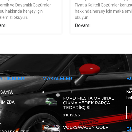
omik ve Dayanıklı Çözümler
Fiyatla Kaliteli Çözümler konus
su hakkında herşey için
hakkında herşey için makalemi
lemizi okuyun.
okuyun.
mı..
Devamı..
A LİNKLERİ
MAKALELER
B
Biz
 SAYFA
FORD FİESTA ORİJİNAL
hab
KIMIZDA
ÇIKMA YEDEK PARÇA
TEDARİKÇİSİ
D
31012025
L
VOLKSWAGEN GOLF
BI