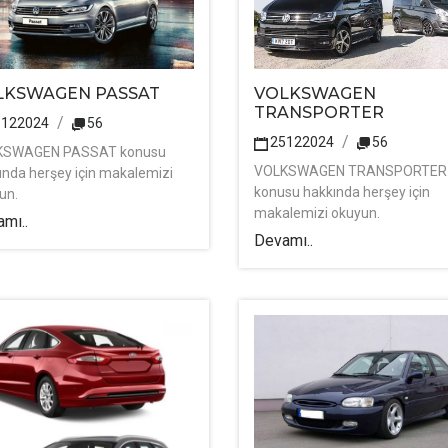
VOLKSWAGEN
LKSWAGEN PASSAT
TRANSPORTER
5122024
56
25122024
56
KSWAGEN PASSAT konusu
VOLKSWAGEN TRANSPORTER
ında herşey için makalemizi
konusu hakkında herşey için
un.
makalemizi okuyun.
mı..
Devamı..