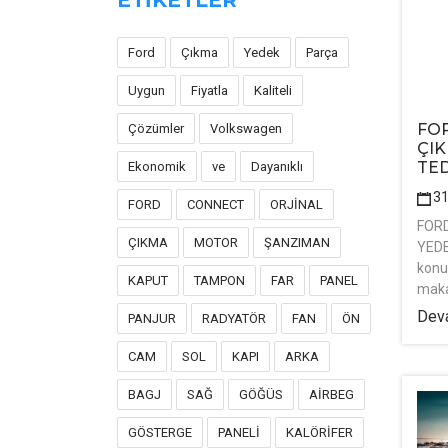
ETİKETLER
Ford
Çıkma
Yedek
Parça
Uygun
Fiyatla
Kaliteli
FOR
Çözümler
Volkswagen
ÇI
TED
Ekonomik
ve
Dayanıklı
3
FORD
CONNECT
ORJİNAL
FORD
ÇIKMA
MOTOR
ŞANZIMAN
YEDE
konu
KAPUT
TAMPON
FAR
PANEL
maka
Deva
PANJUR
RADYATÖR
FAN
ÖN
CAM
SOL
KAPI
ARKA
BAGJ
SAĞ
GÖĞÜS
AİRBEG
GÖSTERGE
PANELİ
KALÖRİFER