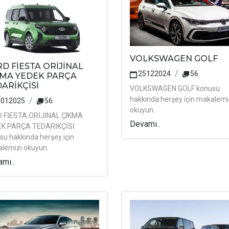
VOLKSWAGEN GOLF
D FİESTA ORİJİNAL
25122024
56
KMA YEDEK PARÇA
ARİKÇİSİ
VOLKSWAGEN GOLF konusu
hakkında herşey için makalemi
1012025
56
okuyun.
 FİESTA ORİJİNAL ÇIKMA
Devamı..
K PARÇA TEDARİKÇİSİ
su hakkında herşey için
lemizi okuyun.
mı..