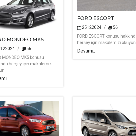
FORD ESCORT
25122024
56
FORD ESCORT konusu hakkınd
RD MONDEO MK5
herşey için makalemizi okuyun
5122024
56
Devamı..
D MONDEO MK5 konusu
ında herşey için makalemizi
un.
mı..