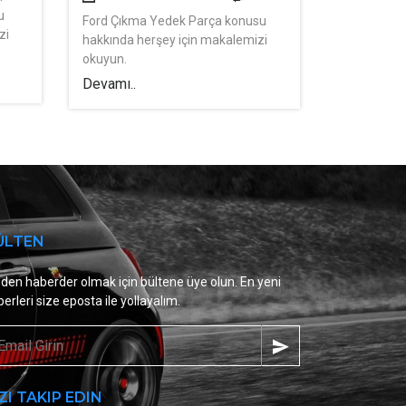
u
Ford Çıkma Yedek Parça konusu
zi
hakkında herşey için makalemizi
okuyun.
Devamı..
ÜLTEN
den haberder olmak için bültene üye olun. En yeni
erleri size eposta ile yollayalım.
ZI TAKIP EDIN