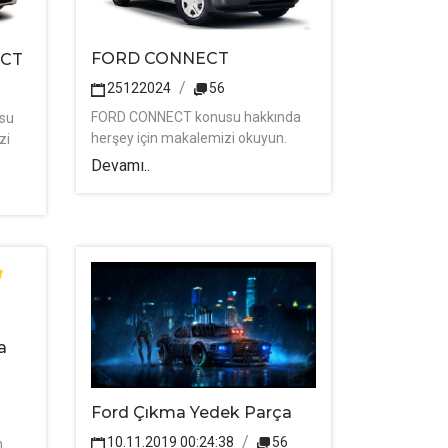
FORD CONNECT
ECT
25122024
56
FORD CONNECT konusu hakkında
su
herşey için makalemizi okuyun.
zi
Devamı..
a
Ford Çıkma Yedek Parça
10.11.2019 00:24:38
56
n