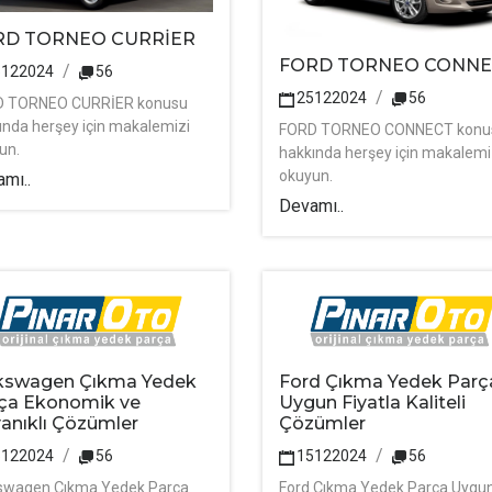
RD TORNEO CURRİER
FORD TORNEO CONN
5122024
56
25122024
56
D TORNEO CURRİER konusu
ında herşey için makalemizi
FORD TORNEO CONNECT konu
un.
hakkında herşey için makalemi
okuyun.
mı..
Devamı..
kswagen Çıkma Yedek
Ford Çıkma Yedek Parç
ça Ekonomik ve
Uygun Fiyatla Kaliteli
anıklı Çözümler
Çözümler
5122024
56
15122024
56
swagen Çıkma Yedek Parça
Ford Çıkma Yedek Parça Uygu