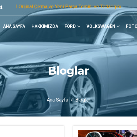
al Çıkma ve Yeni Parça Temini ve Tedariğinde Öncü Firmayız. 
4
ANA SAYFA
HAKKIMIZDA
FORD
VOLKSWAGEN
FOTO
Bloglar
Ana Sayfa
Bloglar