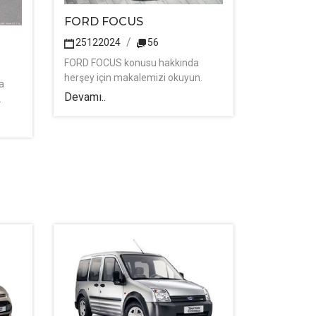
FORD FOCUS
25122024
56
FORD FOCUS konusu hakkında
herşey için makalemizi okuyun.
a
Devamı..
.