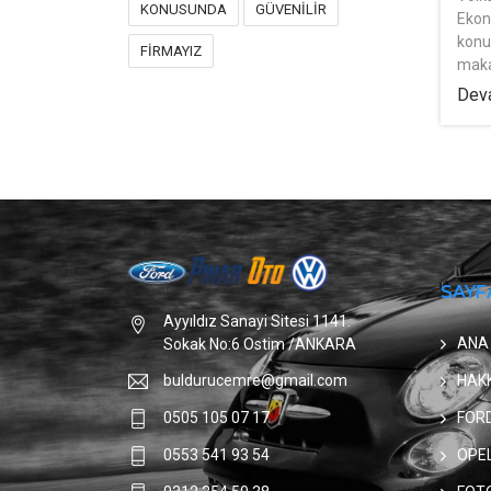
KONUSUNDA
GÜVENİLİR
Ekon
konu
FİRMAYIZ
maka
Deva
SAYF
Ayyıldız Sanayi Sitesi 1141.
ANA
Sokak No:6 Ostim /ANKARA
HAK
buldurucemre@gmail.com
FOR
0505 105 07 17
OPE
0553 541 93 54