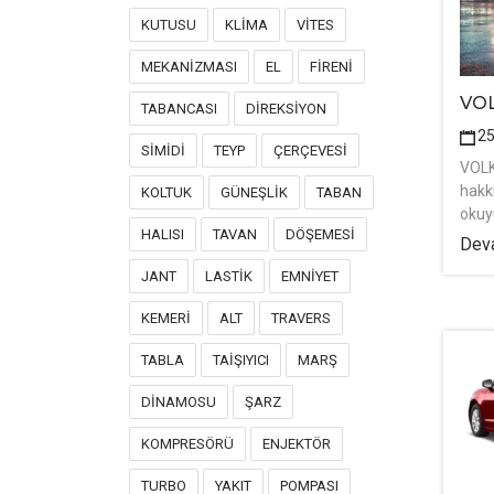
KUTUSU
KLİMA
VİTES
MEKANİZMASI
EL
FİRENİ
VO
TABANCASI
DİREKSİYON
2
SİMİDİ
TEYP
ÇERÇEVESİ
VOL
hakk
KOLTUK
GÜNEŞLİK
TABAN
okuy
HALISI
TAVAN
DÖŞEMESİ
Deva
JANT
LASTİK
EMNİYET
KEMERİ
ALT
TRAVERS
TABLA
TAİŞIYICI
MARŞ
DİNAMOSU
ŞARZ
KOMPRESÖRÜ
ENJEKTÖR
TURBO
YAKIT
POMPASI