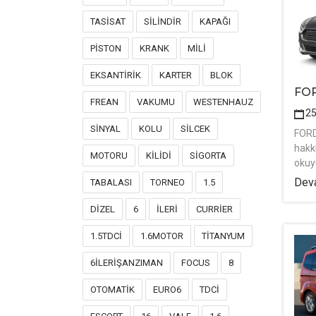
TASİSAT
SİLİNDİR
KAPAĞI
PİSTON
KRANK
MİLİ
EKSANTİRİK
KARTER
BLOK
FO
FREAN
VAKUMU
WESTENHAUZ
2
SİNYAL
KOLU
SİLCEK
FOR
hakk
MOTORU
KİLİDİ
SİGORTA
okuy
Deva
TABALASI
TORNEO
1.5
DİZEL
6
İLERİ
CURRİER
1.5TDCİ
1.6MOTOR
TİTANYUM
6İLERİŞANZIMAN
FOCUS
8
OTOMATİK
EURO6
TDCİ