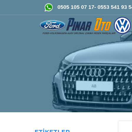
FORD-VOLKSWAGEN- AUDİ Orijin
0505 105 07 17- 0553 541 93 5