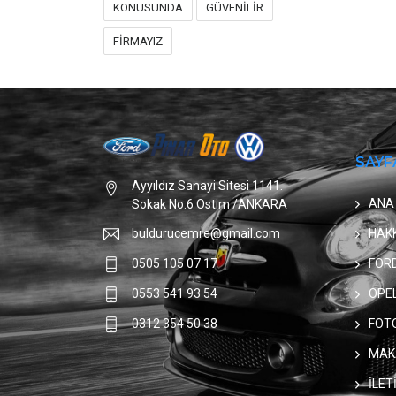
KONUSUNDA
GÜVENİLİR
FİRMAYIZ
SAYF
Ayyıldız Sanayi Sitesi 1141.
ANA
Sokak No:6 Ostim /ANKARA
HAK
buldurucemre@gmail.com
FOR
0505 105 07 17
OPE
0553 541 93 54
FOT
0312 354 50 38
MAK
İLET