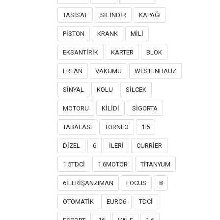
TASİSAT
SİLİNDİR
KAPAĞI
PİSTON
KRANK
MİLİ
EKSANTİRİK
KARTER
BLOK
FREAN
VAKUMU
WESTENHAUZ
SİNYAL
KOLU
SİLCEK
MOTORU
KİLİDİ
SİGORTA
TABALASI
TORNEO
1.5
DİZEL
6
İLERİ
CURRİER
1.5TDCİ
1.6MOTOR
TİTANYUM
6İLERİŞANZIMAN
FOCUS
8
OTOMATİK
EURO6
TDCİ