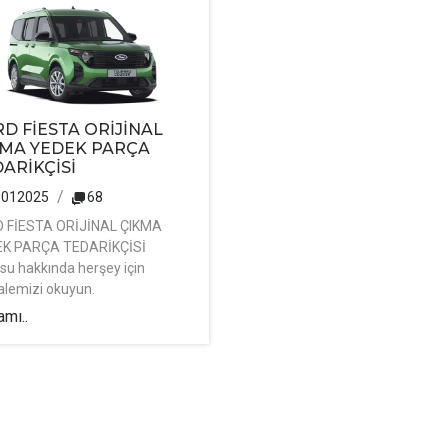
D FİESTA ORİJİNAL
KMA YEDEK PARÇA
ARİKÇİSİ
1012025
68
 FİESTA ORİJİNAL ÇIKMA
K PARÇA TEDARİKÇİSİ
su hakkında herşey için
lemizi okuyun.
mı..