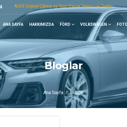
rijinal Çıkma ve Yeni Parça Temini ve Tedariğinde Öncü Firma
4
ANA SAYFA
HAKKIMIZDA
FORD
VOLKSWAGEN
FOTO
Bloglar
Ana Sayfa
Bloglar