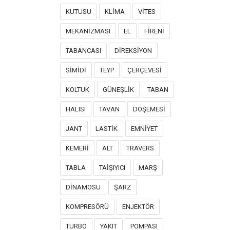
KUTUSU
KLİMA
VİTES
MEKANİZMASI
EL
FİRENİ
TABANCASI
DİREKSİYON
SİMİDİ
TEYP
ÇERÇEVESİ
KOLTUK
GÜNEŞLİK
TABAN
HALISI
TAVAN
DÖŞEMESİ
JANT
LASTİK
EMNİYET
KEMERİ
ALT
TRAVERS
TABLA
TAİŞIYICI
MARŞ
DİNAMOSU
ŞARZ
KOMPRESÖRÜ
ENJEKTÖR
TURBO
YAKIT
POMPASI