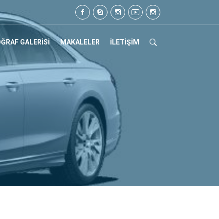
yız. Tel: 0505 105 07 17
ĞRAF GALERİSİ
MAKALELER
İLETİŞİM