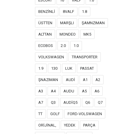
ESCORT
16
VALF
1.6
BENZİNLİ
8VALF
1.8
ÜSTTEN
MARŞLI
ŞAMNZIMAN
ALTTAN
MONDEO
MK5
ECOBOS
2.0
1.0
VOLKSWAGEN
TRANSPORTER
1.9
130
LUK
PASSAT
ŞNAZIMAN
AUDİ
A1
A2
A3
A4
AUDU
A5
A6
A7
Q3
AUDİQ5
Q6
Q7
TT
GOLF
FORD-VOLSWAGEN
ORİJİNAL,
YEDEK
PARÇA