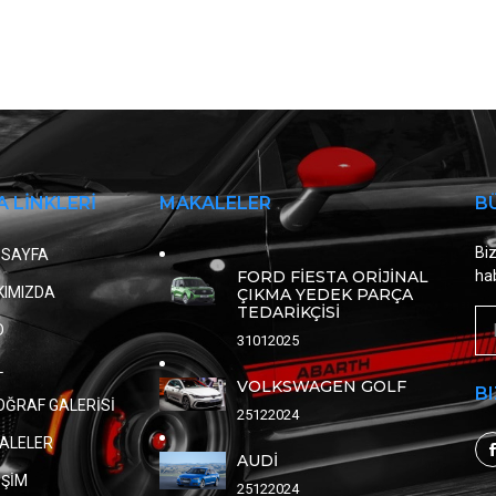
A LİNKLERİ
MAKALELER
B
Biz
 SAYFA
FORD FİESTA ORİJİNAL
hab
KIMIZDA
ÇIKMA YEDEK PARÇA
TEDARİKÇİSİ
D
31012025
L
VOLKSWAGEN GOLF
BI
OĞRAF GALERİSİ
25122024
ALELER
AUDİ
İŞİM
25122024