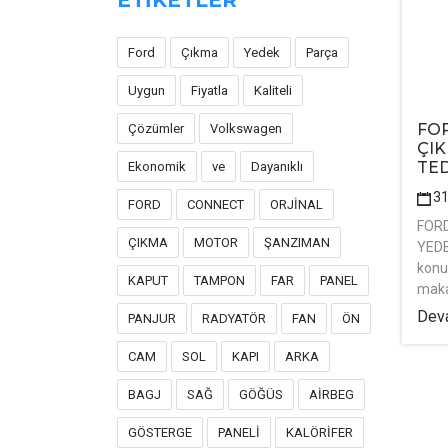
ETİKETLER
Ford
Çıkma
Yedek
Parça
Uygun
Fiyatla
Kaliteli
FOR
Çözümler
Volkswagen
ÇI
TED
Ekonomik
ve
Dayanıklı
3
FORD
CONNECT
ORJİNAL
FORD
ÇIKMA
MOTOR
ŞANZIMAN
YEDE
konu
KAPUT
TAMPON
FAR
PANEL
maka
Deva
PANJUR
RADYATÖR
FAN
ÖN
CAM
SOL
KAPI
ARKA
BAGJ
SAĞ
GÖĞÜS
AİRBEG
GÖSTERGE
PANELİ
KALÖRİFER