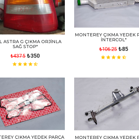
MONTEREY ÇIKMA YEDEK 
İNTERCOL"
L ASTRA G ÇIKMA ORJİNLA
SAĞ STOP"
₺85
₺106.25
₺350
₺437.5
EREY ÇIKMA YEDEK PARÇA
MONTEREY ÇIKMA YEDEK 