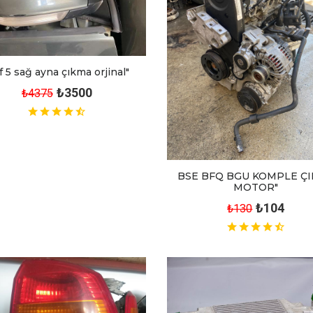
f 5 sağ ayna çıkma orjinal"
₺3500
₺4375
BSE BFQ BGU KOMPLE Ç
MOTOR"
₺104
₺130