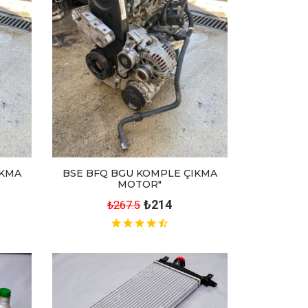
IKMA
BSE BFQ BGU KOMPLE ÇIKMA
MOTOR"
₺214
₺267.5