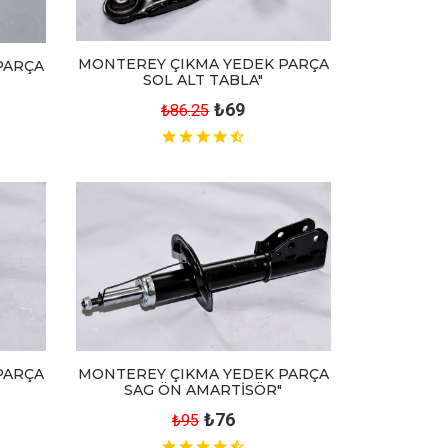
MONTEREY ÇIKMA YEDEK PARÇA
PARÇA
SOL ALT TABLA"
₺69
₺86.25
MONTEREY ÇIKMA YEDEK PARÇA
PARÇA
SAG ÖN AMARTİSÖR"
₺76
₺95