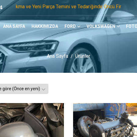
 Yeni Parça Temini ve Tedariğinde Öncü Firmayız. Tel: 0505 1
4
ANA SAYFA
HAKKIMIZDA
FORD
VOLKSWAGEN
FOTO
Ana Sayfa
Ürünler