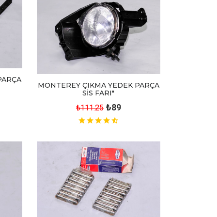
PARÇA
MONTEREY ÇIKMA YEDEK PARÇA
SİS FARI"
₺89
₺111.25