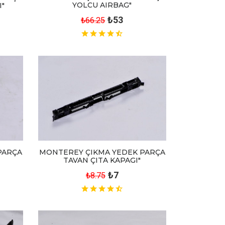
YOLCU AIRBAG"
I"
₺53
₺66.25
PARÇA
MONTEREY ÇIKMA YEDEK PARÇA
TAVAN ÇITA KAPAGI"
₺7
₺8.75