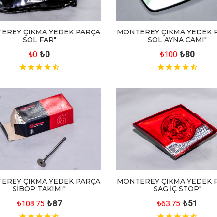
MONTEREY ÇIKMA YEDEK 
EREY ÇIKMA YEDEK PARÇA
SOL AYNA CAMI"
SOL FAR"
₺80
₺0
₺100
₺0
EREY ÇIKMA YEDEK PARÇA
MONTEREY ÇIKMA YEDEK 
SİBOP TAKIMI"
SAG İÇ STOP"
₺87
₺51
₺108.75
₺63.75