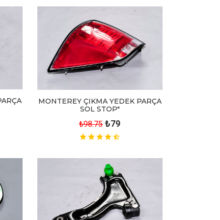
PARÇA
MONTEREY ÇIKMA YEDEK PARÇA
SOL STOP"
₺79
₺98.75