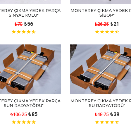
EREY ÇIKMA YEDEK PARÇA
MONTEREY ÇIKMA YEDEK 
SİNYAL KOLU"
SİBOP"
₺56
₺21
₺70
₺26.25
MONTEREY ÇIKMA YEDEK 
EREY ÇIKMA YEDEK PARÇA
SU RADYATÖRÜ"
SUN RADYATÖRÜ"
₺39
₺85
₺48.75
₺106.25