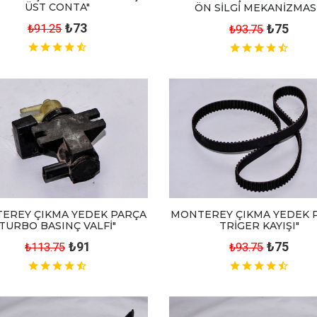
ÜST CONTA"
ÖN SİLGİ MEKANİZMAS
₺73
₺75
₺91.25
₺93.75
EREY ÇIKMA YEDEK PARÇA
MONTEREY ÇIKMA YEDEK 
TURBO BASINÇ VALFİ"
TRİGER KAYIŞI"
₺91
₺75
₺113.75
₺93.75