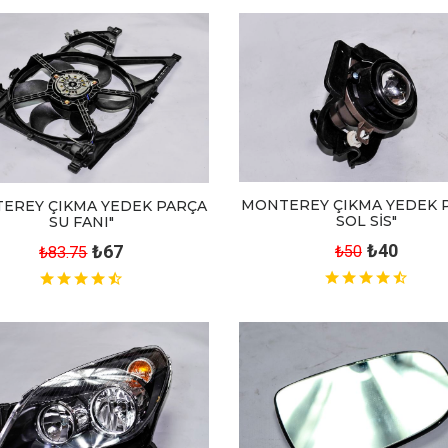
MONTEREY ÇIKMA YEDEK 
EREY ÇIKMA YEDEK PARÇA
SOL SİS"
SU FANI"
₺40
₺67
₺50
₺83.75