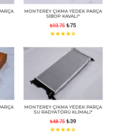
MONTEREY ÇIKMA YEDEK PARÇA
PARÇA
SİBOP KAVALI"
₺75
₺93.75
PARÇA
MONTEREY ÇIKMA YEDEK PARÇA
SU RADYATÖRÜ KLİMALI"
₺39
₺48.75