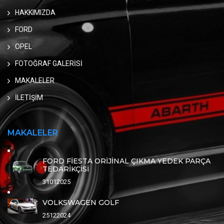
HAKKIMIZDA
FORD
OPEL
FOTOĞRAF GALERİSİ
MAKALELER
İLETİŞİM
MAKALELER
FORD FİESTA ORİJİNAL ÇIKMA YEDEK PARÇA
TEDARİKÇİSİ
31012025
VOLKSWAGEN GOLF
25122024