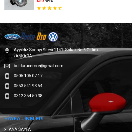
₺40
₺50
Ayyıldız Sanayi Sitesi 1141. Sokak No:6 Ostim
/ANKARA
buldurucemre@gmail.com
0505 105 07 17
0553 541 93 54
0312 354 50 38
SAYFA LİNKLERİ
ANA SAYFA