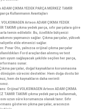
n ADAM ÇIKMA YEDEK PARÇA MERKEZ TAMİR
parça Kullanmanın Avantajları
: VOLKSWAGEN Arteon ADAM ÇIKMA YEDEK
TAKIMI çıkma yedek parça, sıfır parçalara göre
rla temin edilebilir. Bu, özellikle bütçenizi
bakımını yapmanızı sağlar. Çıkma parçalar, yüksek
aliyetle elde etmenizi sağlar.
ven: Pınar Oto, yalnızca orijinal çıkma parçalar
ullanıldıkları Ford araçlardan alınmış ve test
a tam uyum sağlayacak şekilde seçilen her parça,
performans sunar.
 Çıkma parçalar, doğal kaynakların korunmasına
i dönüşüm sürecini destekler. Hem doğa dostu bir
nuz, hem de kaynakların daha verimli
sınız.
mans: Orijinal VOLKSWAGEN Arteon ADAM ÇIKMA
 TAMİR TAKIMI çıkma yedek parça kullanmak,
sını uzun süre korumanıza olanak tanır. Sıfır
ormans gösteren çıkma parçalar, aracınızın