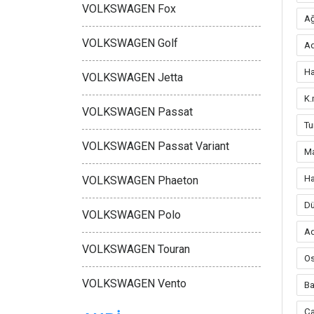
VOLKSWAGEN Fox
Ağ
VOLKSWAGEN Golf
Ad
Ha
VOLKSWAGEN Jetta
K
VOLKSWAGEN Passat
Tu
VOLKSWAGEN Passat Variant
Ma
Ha
VOLKSWAGEN Phaeton
Dü
VOLKSWAGEN Polo
Ad
VOLKSWAGEN Touran
O
VOLKSWAGEN Vento
B
Ç