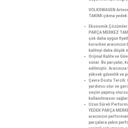
VOLKSWAGEN Arteo
TAKIMI çıkma yedek 
Ekonomik Çözümler
PARÇA MERKEZ TAMİR 
çok daha uygun fiyatla
korurken aracınızın 
kaliteyi daha düşük m
Orijinal Kalite ve Gü
sunar. Bu parçalar, k
edilmiştir. Aracınız
yüksek güvenlik ve 
Çevre Dostu Tercih:
yardımcı olur ve ger
seçim yapmış olursu
kullanılmasını sağlar
Uzun Süreli Perfor
YEDEK PARÇA MERKEZ
aracınızın performan
parçalara yakın perf