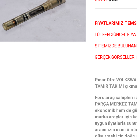
FİYATLARIMIZ TEMSİ
LÜTFEN GÜNCEL FİYATL
SİTEMİZDE BULUNAN 
GERÇEK GÖRSELLER İ
Pınar Oto: VOLKSW
TAMİR TAKIMI çıkma 
Ford araç sahipler
PARÇA MERKEZ TAMİR
ekonomik hem de güv
marka araçlar için ka
uygun fiyatlarla sunu
aracınızın uzun ömür
düşürmek için doğru