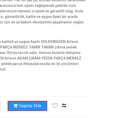
 biridir. Her bir parça, uzman ekibimiz tarafından
e aracınıza tam uyum sağlayacak şekilde size
alarımızın tamamı orijinal ve garantili olup, hızla
to, güvenilirlik, kalite ve uygun fiyatı bir arada
ız için en iyi bakım deneyimini yaşamanızı sağlar.
in kaliteli ve uygun fiyatlı VOLKSWAGEN Arteon
PARÇA MERKEZ TAMİR TAKIMI çıkma yedek
nar Oto'yu tercih edin. Hemen bizimle iletişime
EN Arteon ADAM ÇIKMA YEDEK PARÇA MERKEZ
edek parça ihtiyaçlarınızda en iyi çözümleri
tın!
Sepete Ekle