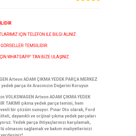
LİDİR
ARIMIZ İÇİN TELEFON İLE BİLGİ ALINIZ.
GÖRSELLER TEMSİLİDİR.
ÇİN WHATSAPP' TAN BİZE ULAŞINIZ.
AGEN Arteon ADAM ÇIKMA YEDEK PARÇA MERKEZ
yedek parça ile Aracınızın Değerini Koruyun
i için VOLKSWAGEN Arteon ADAM ÇIKMA YEDEK
 TAKIMI çıkma yedek parça temini, hem
enli bir çözüm sunuyor. Pınar Oto olarak, Ford
liteli, dayanıklı ve orijinal çıkma yedek parçaları
yoruz. Yedek parça ihtiyaçlarınızı karşılamak,
lü olmasını sağlamak ve bakım maliyetlerinizi
 yerdesiniz!