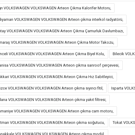
rı VOLKSWAGEN VOLKSWAGEN Arteon Çıkma Kalorifer Motoru,
ıyaman VOLKSWAGEN VOLKSWAGEN Arteon çıkma interkol radyatörü,
tay VOLKSWAGEN VOLKSWAGEN Arteon Çıkma Çamurluk Davlumbazı,
.maraş VOLKSWAGEN VOLKSWAGEN Arteon Çıkma Motor Takozu,
nceli VOLKSWAGEN VOLKSWAGEN Arteon Çıkma Biyel Kolu,
Bilecik VOL
nisa VOLKSWAGEN VOLKSWAGEN Arteon çıkma sanroof çerçevesi,
kkari VOLKSWAGEN VOLKSWAGEN Arteon Çıkma Hız Sabitleyici,
zce VOLKSWAGEN VOLKSWAGEN Arteon çıkma sıyırıcı fitil,
Isparta VOL
ana VOLKSWAGEN VOLKSWAGEN Arteon çıkma yakıt filtresi,
smaniye VOLKSWAGEN VOLKSWAGEN Arteon çıkma cam motoru,
atman VOLKSWAGEN VOLKSWAGEN Arteon çıkma soğutucu,
Tokat VOLK
anakkale VOLKSWAGEN VOLKSWAGEN Arteon çıkma modül,