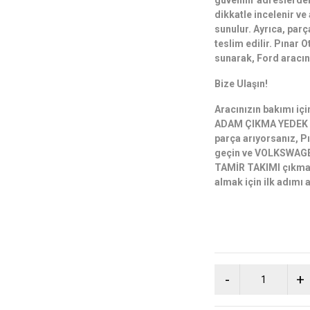
güvenilir adreslerden
dikkatle incelenir v
sunulur. Ayrıca, parç
teslim edilir. Pınar O
sunarak, Ford aracın
Bize Ulaşın!
Aracınızın bakımı iç
ADAM ÇIKMA YEDEK 
parça arıyorsanız, Pı
geçin ve VOLKSWAG
TAMİR TAKIMI çıkma y
almak için ilk adımı a