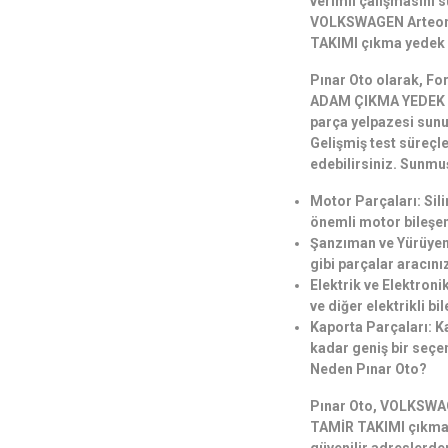
verimli çalışmasını s
VOLKSWAGEN Arteo
TAKIMI çıkma yedek 
Pınar Oto olarak, Fo
ADAM ÇIKMA YEDEK 
parça yelpazesi sunu
Gelişmiş test süreçl
edebilirsiniz. Sunmu
Motor Parçaları: Sil
önemli motor bileşen
Şanzıman ve Yürüyen 
gibi parçalar aracını
Elektrik ve Elektroni
ve diğer elektrikli bi
Kaporta Parçaları: K
kadar geniş bir seçe
Neden Pınar Oto?
Pınar Oto, VOLKSW
TAMİR TAKIMI çıkma 