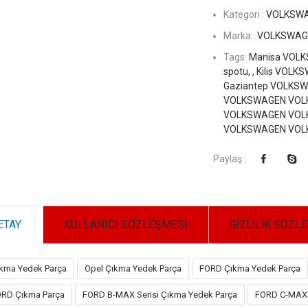
Kategori :
VOLKSW
Marka :
VOLKSWAGE
Tags:
Manisa VOLK
spotu, ,
Kilis VOLK
Gaziantep VOLKSW
VOLKSWAGEN VOLKS
VOLKSWAGEN VOLKSW
VOLKSWAGEN VOLKS
Paylaş :
ETAY
KULLANICI SÖZLEŞMESİ
GİZLİLİK SÖZL
kma Yedek Parça
Opel Çıkma Yedek Parça
FORD Çıkma Yedek Parça
RD Çıkma Parça
FORD B-MAX Serisi Çıkma Yedek Parça
FORD C-MAX 