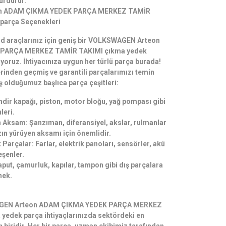
ürdürür.
n ADAM ÇIKMA YEDEK PARÇA MERKEZ TAMİR
parça Seçenekleri
rd araçlarınız için geniş bir VOLKSWAGEN Arteon
PARÇA MERKEZ TAMİR TAKIMI çıkma yedek
yoruz. İhtiyacınıza uygun her türlü parça burada!
erinden geçmiş ve garantili parçalarımızı temin
ş olduğumuz başlıca parça çeşitleri:
indir kapağı, piston, motor bloğu, yağ pompası gibi
leri.
Aksam: Şanzıman, diferansiyel, akslar, rulmanlar
zın yürüyen aksamı için önemlidir.
k Parçalar: Farlar, elektrik panoları, sensörler, akü
leşenler.
aput, çamurluk, kapılar, tampon gibi dış parçalara
nek.
AGEN Arteon ADAM ÇIKMA YEDEK PARÇA MERKEZ
yedek parça ihtiyaçlarınızda sektördeki en