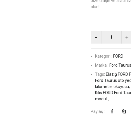
bize ulaşın ve aracınız
olun!
Kategori :
FORD
Marka :
Ford Tauru
Tags:
Elazığ FORD F
Ford Taurus oto yed
kilometre okuyucu, 
Kilis FORD Ford Tau
modül, ,
Paylaş :