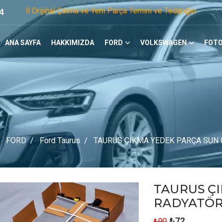
nal Çıkma ve Yeni Parça Temini ve Tedariğinde Öncü Firmayız.
4
ANA SAYFA
HAKKIMIZDA
FORD
VOLKSWAGEN
FOTO
FORD
Ford Taurus
TAURUS ÇIKMA YEDEK PARÇA SUN
TAURUS Ç
RADYATÖ
₺72
₺90