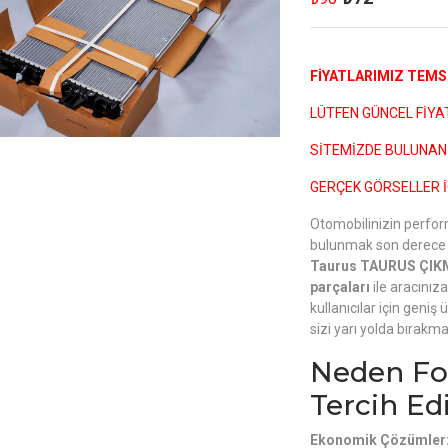
FİYATLARIMIZ TEMSİ
LÜTFEN GÜNCEL FİYATL
SİTEMİZDE BULUNAN 
GERÇEK GÖRSELLER İ
Otomobilinizin perfor
bulunmak son derece 
Taurus TAURUS ÇIK
parçaları
ile aracınız
kullanıcılar için geni
sizi yarı yolda bırak
Neden Fo
Tercih Ed
Ekonomik Çözümler