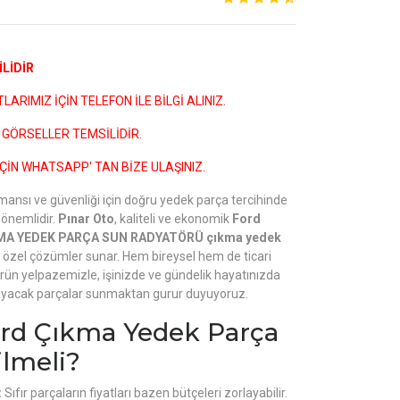
LİDİR
ARIMIZ İÇİN TELEFON İLE BİLGİ ALINIZ.
GÖRSELLER TEMSİLİDİR.
ÇİN WHATSAPP' TAN BİZE ULAŞINIZ.
mansı ve güvenliği için doğru yedek parça tercihinde
önemlidir.
Pınar Oto
, kaliteli ve ekonomik
Ford
MA YEDEK PARÇA SUN RADYATÖRÜ çıkma yedek
a özel çözümler sunar. Hem bireysel hem de ticari
ş ürün yelpazemizle, işinizde ve gündelik hayatınızda
mayacak parçalar sunmaktan gurur duyuyoruz.
rd Çıkma Yedek Parça
ilmeli?
:
Sıfır parçaların fiyatları bazen bütçeleri zorlayabilir.