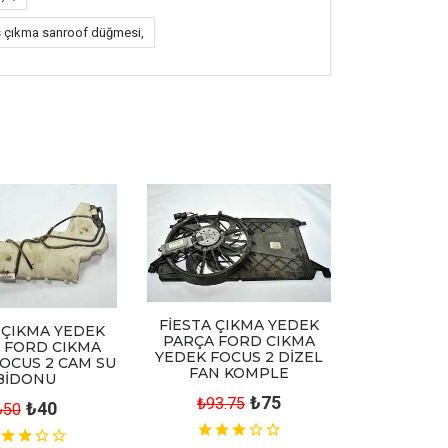
 çıkma sanroof düğmesi,
FİESTA ÇIKMA YEDEK
 ÇIKMA YEDEK
PARÇA FORD CIKMA
 FORD CIKMA
YEDEK FOCUS 2 DİZEL
OCUS 2 CAM SU
FAN KOMPLE
BİDONU
₺75
₺93.75
₺40
₺50