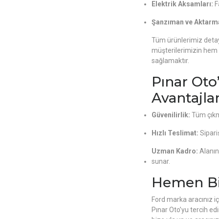
Elektrik Aksamları:
Fa
Şanzıman ve Aktarma
Tüm ürünlerimiz detay
müşterilerimizin hem
sağlamaktır.
Pınar Oto
Avantajlar
Güvenilirlik:
Tüm çıkma
Hızlı Teslimat:
Sipariş
Uzman Kadro:
Alanın
sunar.
Hemen Biz
Ford marka aracınız iç
Pınar Oto’yu tercih ed