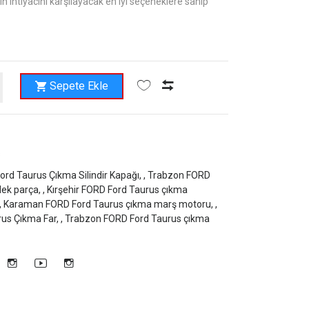
ın ihtiyacını karşılayacak en iyi seçeneklere sahip
Sepete Ekle
s
ord Taurus Çıkma Silindir Kapağı, ,
Trabzon FORD
ek parça, ,
Kırşehir FORD Ford Taurus çıkma
,
Karaman FORD Ford Taurus çıkma marş motoru, ,
rus Çıkma Far, ,
Trabzon FORD Ford Taurus çıkma