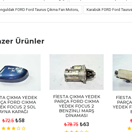
nguldak FORD Ford Taurus Çıkma Fan Motoru,
Karabük FORD Ford Taurus
zer Ürünler
FİESTA ÇIKMA YEDEK
STA ÇIKMA YEDEK
FİESTA
PARÇA FORD CIKMA
ÇA FORD CIKMA
PARÇA
YEDEK FOCUS 2
EK FOCUS 2 SOL
YEDEK F
BENZİNLİ MARŞ
AYNA KAPAĞI
DİNAMASI
₺58
₺72.5
₺63
₺78.75