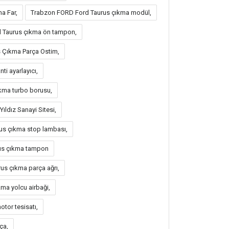
a Far,
Trabzon FORD Ford Taurus çıkma modül,
d Taurus çıkma ön tampon,
 Çıkma Parça Ostim,
i ayarlayıcı,
kma turbo borusu,
ldız Sanayi Sitesi,
us çıkma stop lambası,
us çıkma tampon
us çıkma parça ağrı,
ma yolcu airbaği,
tor tesisatı,
ça,