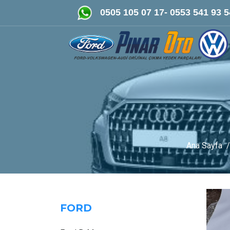
FORD-VOLKSWAGEN- AUDİ Oriji
0505 105 07 17- 0553 541 93 5
Ana Sayfa
FORD