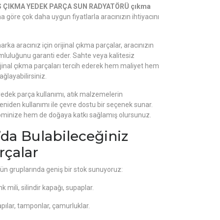
S ÇIKMA YEDEK PARÇA SUN RADYATÖRÜ çıkma
rına göre çok daha uygun fiyatlarla aracınızın ihtiyacını
rka aracınız için orijinal çıkma parçalar, aracınızın
luluğunu garanti eder. Sahte veya kalitesiz
orijinal çıkma parçaları tercih ederek hem maliyet hem
ğlayabilirsiniz.
edek parça kullanımı, atık malzemelerin
eniden kullanımı ile çevre dostu bir seçenek sunar.
inize hem de doğaya katkı sağlamış olursunuz.
’da Bulabileceğiniz
rçalar
rün gruplarında geniş bir stok sunuyoruz:
k mili, silindir kapağı, supaplar.
pılar, tamponlar, çamurluklar.