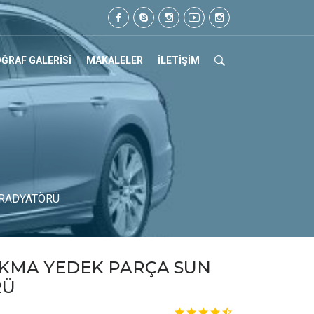
 Tel: 0505 105 07 17
ĞRAF GALERİSİ
MAKALELER
İLETİŞİM
 RADYATÖRÜ
IKMA YEDEK PARÇA SUN
RÜ