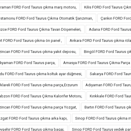
raman FORD Ford Taurus çıkma marş motoru,
Kilis FORD Ford Taurus Çıkm
stamonu FORD Ford Taurus Çıkma Otomatik Şanzıman,
Çankırı FORD For
zce FORD Ford Taurus Çıkma Tavan Döşemeleri,
Adana FORD Ford Taurus
irt FORD Ford Taurus çıkma ön panel ,
Ankara FORD Ford Taurus çıkma rölant
zincan FORD Ford Taurus çıkma yakıt deposu,
Bingöl FORD Ford Taurus çı
ıyaman FORD Ford Taurus parça,
Amasya FORD Ford Taurus Çıkma Parça Yı
du FORD Ford Taurus çıkma koltuk ayar düğmesi,
Sakarya FORD Ford Taur
rklareli FORD Ford Taurus çıkma parça,Erzurum
Adıyaman FORD Ford Taur
abzon FORD Ford Taurus Çıkma Kalorifer Motoru,
Kırıkkale FORD Ford Taur
zincan FORD Ford Taurus çıkma parça Yozgat,
Bartın FORD Ford Taurus çık
zgat FORD Ford Taurus çıkma arka kapı,
Sinop FORD Ford Taurus çıkma mo
vşehir FORD Ford Taurus çıkma bagaj,
Sinop FORD Ford Taurus yedek par