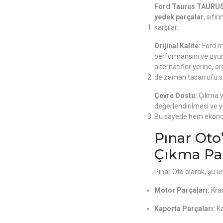
Ford Taurus TAURU
yedek parçalar
, sıfı
karşılar.
Orijinal Kalite:
Ford ma
performansını ve uyum
alternatifler yerine, 
de zaman tasarrufu sa
Çevre Dostu:
Çıkma y
değerlendirilmesi ve y
Bu sayede hem ekonom
Pınar Oto
Çıkma Pa
Pınar Oto olarak, şu ü
Motor Parçaları:
Kran
Kaporta Parçaları:
Ka