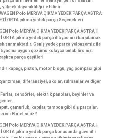
ıfır parçaların hemen hemen aynı performansını
yüksek dayanıklılığı ile bilinir.
KSWAGEN Polo MERİVA ÇIKMA YEDEK PARÇA ASTRA
İ ORTA çıkma yedek parça Seçenekleri
AGEN Polo MERİVA ÇIKMA YEDEK PARÇA ASTRA H
ORTA çıkma yedek parça ihtiyacınızı karşılamak
nek sunmaktadır. Geniş yedek parça yelpazemiz ile
ihtiyacına uygun çözümü kolayca bulabilirsiniz.
şlıca parça çeşitleri:
indir kapağı, piston, motor bloğu, yağ pompası gibi
Şanzıman, diferansiyel, akslar, rulmanlar ve diğer
Farlar, sensörler, elektrik panoları, beyinler ve
şenler.
put, çamurluk, kapılar, tampon gibi dış parçalar.
ercih Etmelisiniz?
AGEN Polo MERİVA ÇIKMA YEDEK PARÇA ASTRA H
ORTA çıkma yedek parça konusunda güvenilir