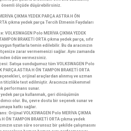
i önemli ölçüde düşürebilirsiniz.
ERİVA ÇIKMA YEDEK PARÇA ASTRA H ÖN
A çıkma yedek parça Tercih Etmenin Faydaları
alite: VOLKSWAGEN Polo MERİVA ÇIKMA YEDEK
AMPON BRAKETİ ORTA çıkma yedek parça, sıfır
ygun fiyatlarla temin edilebilir. Bu da aracınızın
ütçenize zarar vermemenizi sağlar. Aynı zamanda
esinden ödün vermezsiniz.
encesi: Satışa sunduğumuz tüm VOLKSWAGEN Polo
K PARÇA ASTRA H ÖN TAMPON BRAKETİ ORTA
çenekleri, orijinal araçlardan alınmış ve uzman
n titizlikle test edilmiştir. Aracınıza mükemmel
ek performans sunar.
 yedek parça kullanmak, geri dönüşümün
ımcı olur. Bu, çevre dostu bir seçenek sunar ve
umaya katkı sağlar.
mans: Orijinal VOLKSWAGEN Polo MERİVA ÇIKMA
 H ÖN TAMPON BRAKETİ ORTA çıkma yedek
cınızın uzun süre sorunsuz bir şekilde çalışmasını