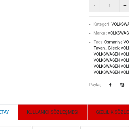
Kategori :
VOLKSW
Marka :
VOLKSWAGE
Tags:
Osmaniye V
Tavan, ,
Bilecik V
VOLKSWAGEN VOLKS
VOLKSWAGEN VOLKS
VOLKSWAGEN VOLKSW
VOLKSWAGEN VOLKS
Paylaş :
ETAY
KULLANICI SÖZLEŞMESİ
GİZLİLİK SÖZL