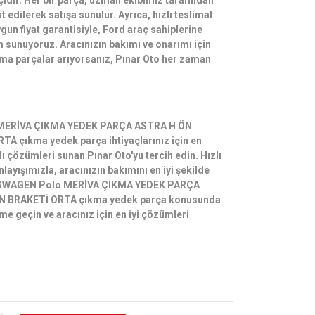
ikçidir. Her bir parça, uzman ekibimiz tarafından
st edilerek satışa sunulur. Ayrıca, hızlı teslimat
un fiyat garantisiyle, Ford araç sahiplerine
 sunuyoruz. Aracınızın bakımı ve onarımı için
çıkma parçalar arıyorsanız, Pınar Oto her zaman
ERİVA ÇIKMA YEDEK PARÇA ASTRA H ÖN
 çıkma yedek parça ihtiyaçlarınız için en
tlı çözümleri sunan Pınar Oto'yu tercih edin. Hızlı
nlayışımızla, aracınızın bakımını en iyi şekilde
LKSWAGEN Polo MERİVA ÇIKMA YEDEK PARÇA
 BRAKETİ ORTA çıkma yedek parça konusunda
me geçin ve aracınız için en iyi çözümleri