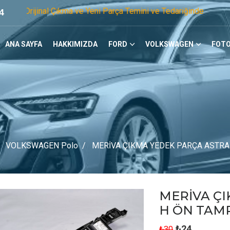
 Çıkma ve Yeni Parça Temini ve Tedariğinde Öncü Firmayız. Te
4
ANA SAYFA
HAKKIMIZDA
FORD
VOLKSWAGEN
FOTO
VOLKSWAGEN Polo
MERİVA ÇIKMA YEDEK PARÇA ASTRA
MERİVA Ç
H ÖN TAM
₺24
₺30