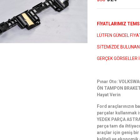
FİYATLARIMIZ TEMSİ
LÜTFEN GÜNCEL FİYATL
SİTEMİZDE BULUNAN 
GERÇEK GÖRSELLER İ
Pınar Oto: VOLKSW
ÖN TAMPON BRAKETİ O
Hayat Verin
Ford araçlarınızın ba
parçalar kullanmak
YEDEK PARÇA ASTRA
parça tam da ihtiyac
araçlar için geniş bi
kaliteli ve ekonomik