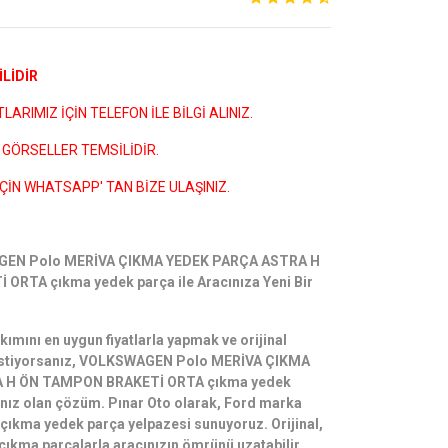
LİDİR
ARIMIZ İÇİN TELEFON İLE BİLGİ ALINIZ.
GÖRSELLER TEMSİLİDİR.
ÇİN WHATSAPP' TAN BİZE ULAŞINIZ.
AGEN Polo MERİVA ÇIKMA YEDEK PARÇA ASTRA H
RTA çıkma yedek parça ile Aracınıza Yeni Bir
kımını en uygun fiyatlarla yapmak ve orijinal
 istiyorsanız, VOLKSWAGEN Polo MERİVA ÇIKMA
 H ÖN TAMPON BRAKETİ ORTA çıkma yedek
ınız olan çözüm. Pınar Oto olarak, Ford marka
r çıkma yedek parça yelpazesi sunuyoruz. Orijinal,
 çıkma parçalarla aracınızın ömrünü uzatabilir,