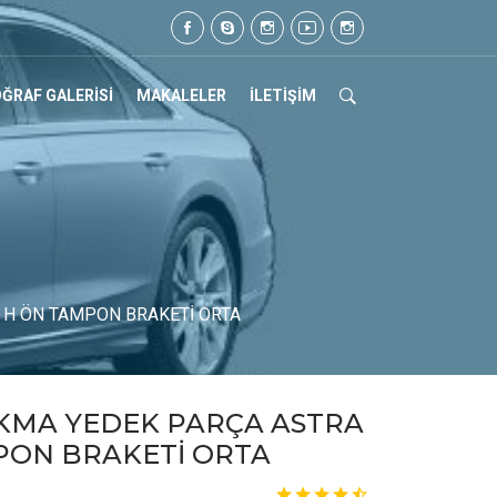
l: 0505 105 07 17
ĞRAF GALERİSİ
MAKALELER
İLETİŞİM
 H ÖN TAMPON BRAKETİ ORTA
IKMA YEDEK PARÇA ASTRA
PON BRAKETİ ORTA