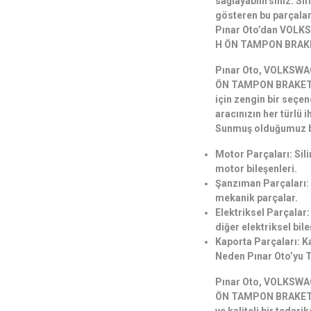
sağlayabilirsiniz. S
gösteren bu parçalar, 
Pınar Oto’dan VOL
H ÖN TAMPON BRAKET
Pınar Oto, VOLKSW
ÖN TAMPON BRAKETİ 
için zengin bir seçe
aracınızın her türlü 
Sunmuş olduğumuz ba
Motor Parçaları: Sil
motor bileşenleri.
Şanzıman Parçaları: 
mekanik parçalar.
Elektriksel Parçalar: 
diğer elektriksel bile
Kaporta Parçaları: Ka
Neden Pınar Oto’yu T
Pınar Oto, VOLKSW
ÖN TAMPON BRAKETİ 