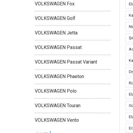
VOLKSWAGEN Fox
El
Ka
VOLKSWAGEN Golf
Ni
VOLKSWAGEN Jetta
Şı
VOLKSWAGEN Passat
A
Ka
VOLKSWAGEN Passat Variant
Di
VOLKSWAGEN Phaeton
Ri
VOLKSWAGEN Polo
El
VOLKSWAGEN Touran
G
El
VOLKSWAGEN Vento
Er