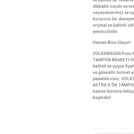
ve kaliteli bir tedar
dikkatle seçilir ve te
seçeneklerimiz ve uyg
kusursuz bir deneyim
orijinal ve kaliteli 
yanınızdadır.
Hemen Bize Ulaşın!
VOLKSWAGEN Polo M
TAMPON BRAKETİ ORTA
kaliteli ve uygun fiya
ve güvenilir hizmet a
yapabilirsiniz. VO
ASTRA H ÖN TAMPON
hemen bizimle iletişi
keşfedin!