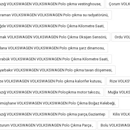
azığ VOLKSWAGEN VOLKSWAGEN Polo çıkma vestinghouse,
Çorum VOLK
raman VOLKSWAGEN VOLKSWAGEN Polo çıkma su radyatörünü,
ğde VOLKSWAGEN VOLKSWAGEN Polo Çıkma Kilometre Saati,
rnak VOLKSWAGEN VOLKSWAGEN Polo Çıkma Oksijen Sensörü,
Ordu VO
dana VOLKSWAGEN VOLKSWAGEN Polo çıkma şarz dinamosu,
rabük VOLKSWAGEN VOLKSWAGEN Polo Çıkma Kilometre Saati,
yarbakır VOLKSWAGEN VOLKSWAGEN Polo çıkma tavan döşemesi,
ze VOLKSWAGEN VOLKSWAGEN Polo çıkma kalorifer kutusu,
Rize VOLKS
azığ VOLKSWAGEN VOLKSWAGEN Poloçıkma motor takozu,
Muğla VOLK
ümüşhane VOLKSWAGEN VOLKSWAGEN Polo Çıkma Boğaz Kelebeği,
azığ VOLKSWAGEN VOLKSWAGEN Polo çıkma parça,Gaziantep
Kilis VO
zurum VOLKSWAGEN VOLKSWAGEN Polo Çıkma Parça ,
Bolu VOLKSWAGE