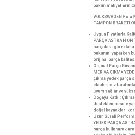
bakım maliyetleriniz
VOLKSWAGEN Polo M
TAMPON BRAKETİ ORT
Uygun Fiyatlarla K
PARÇA ASTRA H ÖN T
parçalara göre daha u
bakımını yaparken b
orijinal parça kalit
Orijinal Parça Güv
MERİVA ÇIKMA YEDE
çıkma yedek parça se
ekiplerimiz tarafında
uyum sağlar ve yüks
Doğaya Katkı: Çıkma
desteklenmesine yard
doğal kaynakları kor
Uzun Süreli Perfor
YEDEK PARÇA ASTRA
parça kullanarak ara