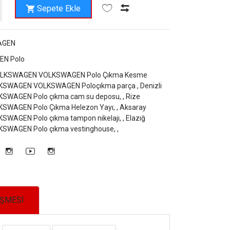
Sepete Ekle
AGEN
N Polo
OLKSWAGEN VOLKSWAGEN Polo Çıkma Kesme
OLKSWAGEN VOLKSWAGEN Poloçıkma parça ,
Denizli
WAGEN Polo çıkma cam su deposu, ,
Rize
WAGEN Polo Çıkma Helezon Yayı, ,
Aksaray
AGEN Polo çıkma tampon nikelajı, ,
Elazığ
WAGEN Polo çıkma vestinghouse, ,
EŞMESİ