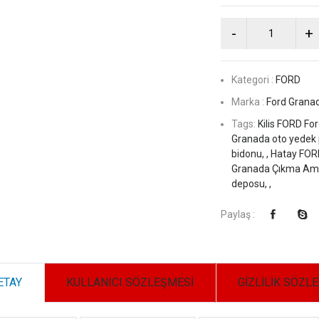
Kategori :
FORD
Marka :
Ford Grana
Tags:
Kilis FORD Fo
Granada oto yedek 
bidonu, ,
Hatay FORD
Granada Çıkma Amor
deposu, ,
Paylaş :
ETAY
KULLANICI SÖZLEŞMESİ
GİZLİLİK SÖZL