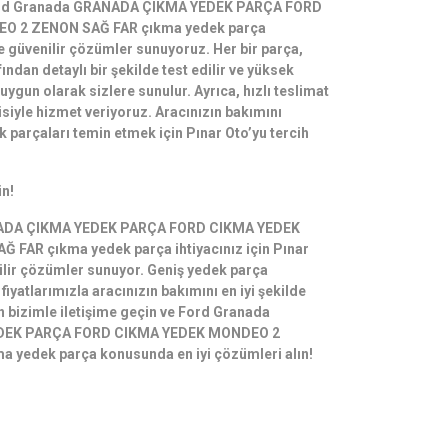
Ford Granada GRANADA ÇIKMA YEDEK PARÇA FORD
O 2 ZENON SAĞ FAR çıkma yedek parça
 ve güvenilir çözümler sunuyoruz. Her bir parça,
ndan detaylı bir şekilde test edilir ve yüksek
 uygun olarak sizlere sunulur. Ayrıca, hızlı teslimat
isiyle hizmet veriyoruz. Aracınızın bakımını
k parçaları temin etmek için Pınar Oto’yu tercih
in!
ADA ÇIKMA YEDEK PARÇA FORD CIKMA YEDEK
FAR çıkma yedek parça ihtiyacınız için Pınar
nilir çözümler sunuyor. Geniş yedek parça
iyatlarımızla aracınızın bakımını en iyi şekilde
n bizimle iletişime geçin ve Ford Granada
DEK PARÇA FORD CIKMA YEDEK MONDEO 2
 yedek parça konusunda en iyi çözümleri alın!