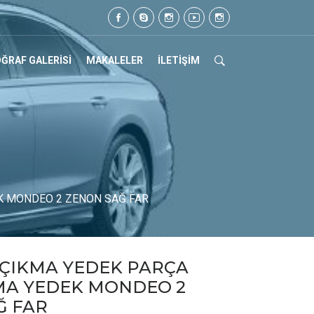
. Tel: 0505 105 07 17
ĞRAF GALERİSİ
MAKALELER
İLETİŞİM
K MONDEO 2 ZENON SAĞ FAR
ÇIKMA YEDEK PARÇA
MA YEDEK MONDEO 2
Ğ FAR