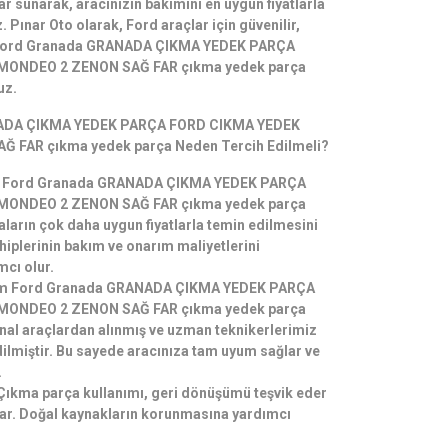
ar sunarak, aracınızın bakımını en uygun fiyatlarla
 Pınar Oto olarak, Ford araçlar için güvenilir,
lı Ford Granada GRANADA ÇIKMA YEDEK PARÇA
MONDEO 2 ZENON SAĞ FAR çıkma yedek parça
uz.
ADA ÇIKMA YEDEK PARÇA FORD CIKMA YEDEK
 FAR çıkma yedek parça Neden Tercih Edilmeli?
jı: Ford Granada GRANADA ÇIKMA YEDEK PARÇA
MONDEO 2 ZENON SAĞ FAR çıkma yedek parça
aların çok daha uygun fiyatlarla temin edilmesini
hiplerinin bakım ve onarım maliyetlerini
cı olur.
 Tüm Ford Granada GRANADA ÇIKMA YEDEK PARÇA
MONDEO 2 ZENON SAĞ FAR çıkma yedek parça
inal araçlardan alınmış ve uzman teknikerlerimiz
dilmiştir. Bu sayede aracınıza tam uyum sağlar ve
.
Çıkma parça kullanımı, geri dönüşümü teşvik eder
lar. Doğal kaynakların korunmasına yardımcı