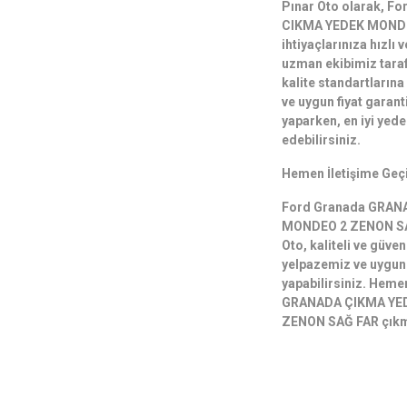
Pınar Oto olarak, 
CIKMA YEDEK MONDE
ihtiyaçlarınıza hızlı
uzman ekibimiz tarafı
kalite standartlarına
ve uygun fiyat garant
yaparken, en iyi yede
edebilirsiniz.
Hemen İletişime Geç
Ford Granada GRAN
MONDEO 2 ZENON SAĞ 
Oto, kaliteli ve güve
yelpazemiz ve uygun f
yapabilirsiniz. Heme
GRANADA ÇIKMA YE
ZENON SAĞ FAR çıkma