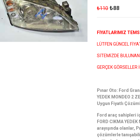
₺88
₺110
FİYATLARIMIZ TEMSİ
LÜTFEN GÜNCEL FİYATL
SİTEMİZDE BULUNAN 
GERÇEK GÖRSELLER İ
Pınar Oto: Ford G
YEDEK MONDEO 2 ZENO
Uygun Fiyatlı Çözüm
Ford araç sahipler
FORD CIKMA YEDEK 
arayışında olanlar, 
çözümlerle tanışabili