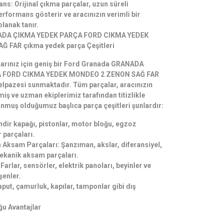
ns: Orijinal çıkma parçalar, uzun süreli
rformans gösterir ve aracınızın verimli bir
lanak tanır.
ADA ÇIKMA YEDEK PARÇA FORD CIKMA YEDEK
 FAR çıkma yedek parça Çeşitleri
larınız için geniş bir Ford Granada GRANADA
 FORD CIKMA YEDEK MONDEO 2 ZENON SAĞ FAR
lpazesi sunmaktadır. Tüm parçalar, aracınızın
miş ve uzman ekiplerimiz tarafından titizlikle
Sunmuş olduğumuz başlıca parça çeşitleri şunlardır:
ndir kapağı, pistonlar, motor bloğu, egzoz
 parçaları.
Aksam Parçaları: Şanzıman, akslar, diferansiyel,
ekanik aksam parçaları.
Farlar, sensörler, elektrik panoları, beyinler ve
şenler.
put, çamurluk, kapılar, tamponlar gibi dış
ğu Avantajlar