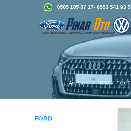
FORD-VOLKSWAGEN- AUDİ Orij
0505 105 07 17- 0553 541 93 5
Ana Sayfa
FORD
Ford G
FORD