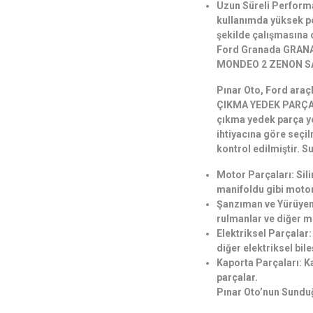
Uzun Süreli Performa
kullanımda yüksek pe
şekilde çalışmasına o
Ford Granada GRAN
MONDEO 2 ZENON SAĞ
Pınar Oto, Ford araç
ÇIKMA YEDEK PARÇA
çıkma yedek parça ye
ihtiyacına göre seçil
kontrol edilmiştir. 
Motor Parçaları: Sili
manifoldu gibi motor
Şanzıman ve Yürüyen 
rulmanlar ve diğer m
Elektriksel Parçalar: 
diğer elektriksel bile
Kaporta Parçaları: Ka
parçalar.
Pınar Oto’nun Sundu