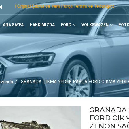
inal Çıkma ve Yeni Parça Temini ve Tedariğinde Öncü Firmayız
4
ANA SAYFA
HAKKIMIZDA
FORD
VOLKSWAGEN
FOTO
ranada
GRANADA ÇIKMA YEDEK PARÇA FORD CIKMA YEDE
GRANADA 
FORD CIK
ZENON SA