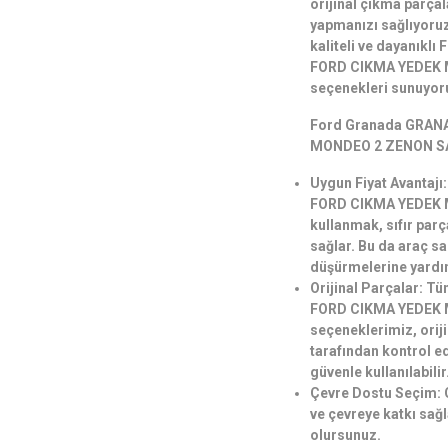
orijinal çıkma parçal
yapmanızı sağlıyoruz.
kaliteli ve dayanık
FORD CIKMA YEDEK 
seçenekleri sunuyor
Ford Granada GRAN
MONDEO 2 ZENON SAĞ
Uygun Fiyat Avanta
FORD CIKMA YEDEK 
kullanmak, sıfır parç
sağlar. Bu da araç sa
düşürmelerine yardım
Orijinal Parçalar:
FORD CIKMA YEDEK 
seçeneklerimiz, orij
tarafından kontrol e
güvenle kullanılabilir
Çevre Dostu Seçim: 
ve çevreye katkı sağ
olursunuz.