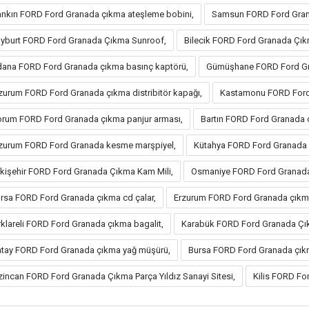
nkırı FORD Ford Granada çıkma ateşleme bobini,
Samsun FORD Ford Gran
yburt FORD Ford Granada Çıkma Sunroof,
Bilecik FORD Ford Granada Çık
ana FORD Ford Granada çıkma basınç kaptörü,
Gümüşhane FORD Ford Gr
zurum FORD Ford Granada çıkma distribitör kapağı,
Kastamonu FORD Ford 
rum FORD Ford Granada çıkma panjur arması,
Bartın FORD Ford Granada ç
zurum FORD Ford Granada kesme marşpiyel,
Kütahya FORD Ford Granada 
kişehir FORD Ford Granada Çıkma Kam Mili,
Osmaniye FORD Ford Granada
rsa FORD Ford Granada çıkma cd çalar,
Erzurum FORD Ford Granada çıkm
rklareli FORD Ford Granada çıkma bagalit,
Karabük FORD Ford Granada Çı
tay FORD Ford Granada çıkma yağ müşürü,
Bursa FORD Ford Granada çıkm
zincan FORD Ford Granada Çıkma Parça Yıldız Sanayi Sitesi,
Kilis FORD Fo