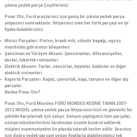
çıkma yedek parça Çeşitlerimiz
Pınar Oto, Ford araçlarınız için geniş bir çıkma yedek parça
yelpazesi sunmaktadır. İhtiyacınız olan her türlü parçayı en iyi
fiyata bulabilirsiniz:
Motor Parçaları: Piston, krank mili, silindir kapağı, egzoz
manifoldu gibi motor bileşenleri.
Şanzıman ve Yürüyen Aksam: Şanzımanlar, diferansiyeller,
akslar, tekerlek rulmanları.
Elektrik Aksamı: Farlar, sensörler, beyinler, kablolar ve diğer
elektrik sistemleri.
Kaporta Parçaları: Kaput, çamurluk, kapı, tampon ve diğer dış
parçalar.
Neden Pınar Oto?
Pınar Oto, Ford Mondeo FORD MONDEO KESME TAVAN 2007-
2012 MODEL çıkma yedek parça ihtiyacınızı hızlı ve güvenilir bir
şekilde karşılamak için çalışır. Satışını yaptığımız tüm parçalar,
uzman teknikerlerimiz tarafından özenle kontrol edilerek
müşteri memnuniyetini ön planda tutarak teslim edilir. Aracınız
için doğru yedek parçayı uygun fiyatlarla alabileceğiniz tek