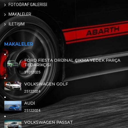
FOTOĞRAF GALERİSİ
MAKALELER
İLETİŞİM
MAKALELER
FORD FİESTA ORİJİNAL ÇIKMA YEDEK PARÇA
TEDARİKÇİSİ
31012025
VOLKSWAGEN GOLF
25122024
AUDİ
25122024
VOLKSWAGEN PASSAT