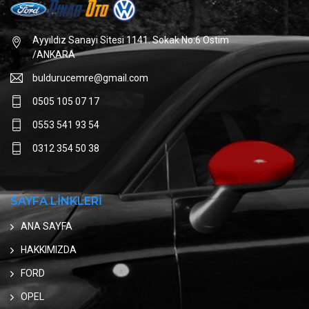
Ayyıldız Sanayi Sitesi 1141. Sokak No:6 Ostim
/ANKARA
buldurucemre@gmail.com
0505 105 07 17
0553 541 93 54
0312 354 50 38
SAYFA LİNKLERİ
ANA SAYFA
HAKKIMIZDA
FORD
OPEL