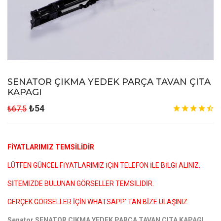
SENATOR ÇIKMA YEDEK PARÇA TAVAN ÇITA
KAPAGI
₺54
₺67.5
FİYATLARIMIZ TEMSİLİDİR
LÜTFEN GÜNCEL FİYATLARIMIZ İÇİN TELEFON İLE BİLGİ ALINIZ.
SİTEMİZDE BULUNAN GÖRSELLER TEMSİLİDİR.
GERÇEK GÖRSELLER İÇİN WHATSAPP' TAN BİZE ULAŞINIZ.
Senator SENATOR ÇIKMA YEDEK PARÇA TAVAN ÇITA KAPAGI