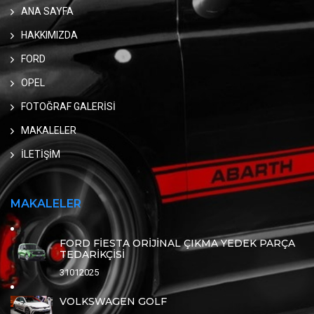
ANA SAYFA
HAKKIMIZDA
FORD
OPEL
FOTOĞRAF GALERİSİ
MAKALELER
İLETİŞİM
MAKALELER
FORD FİESTA ORİJİNAL ÇIKMA YEDEK PARÇA
TEDARİKÇİSİ
31012025
VOLKSWAGEN GOLF