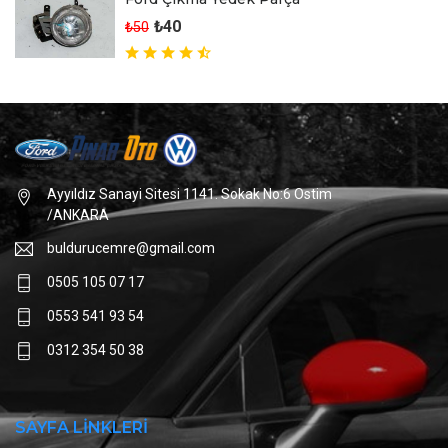
₺40
₺50
Ayyıldız Sanayi Sitesi 1141. Sokak No:6 Ostim
/ANKARA
buldurucemre@gmail.com
0505 105 07 17
0553 541 93 54
0312 354 50 38
SAYFA LİNKLERİ