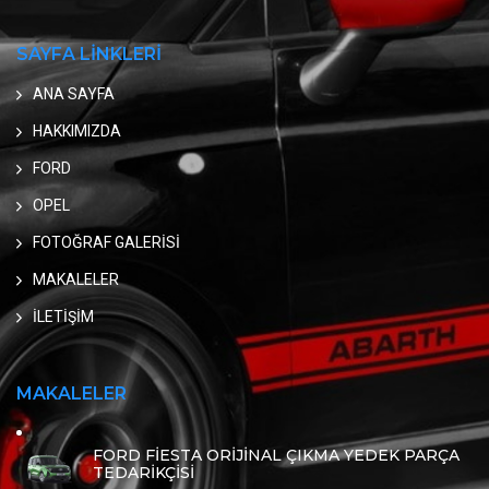
SAYFA LİNKLERİ
ANA SAYFA
HAKKIMIZDA
FORD
OPEL
FOTOĞRAF GALERİSİ
MAKALELER
İLETİŞİM
MAKALELER
FORD FİESTA ORİJİNAL ÇIKMA YEDEK PARÇA
TEDARİKÇİSİ