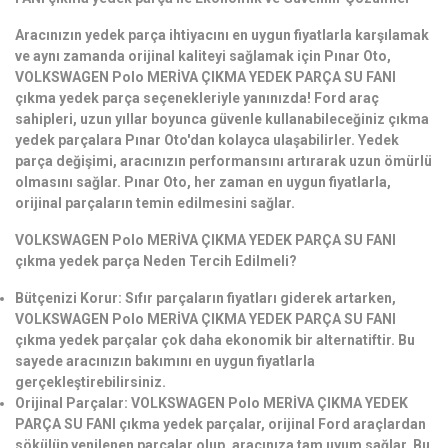
Aracınızın yedek parça ihtiyacını en uygun fiyatlarla karşılamak
ve aynı zamanda orijinal kaliteyi sağlamak için Pınar Oto,
VOLKSWAGEN Polo MERİVA ÇIKMA YEDEK PARÇA SU FANI
çıkma yedek parça seçenekleriyle yanınızda! Ford araç
sahipleri, uzun yıllar boyunca güvenle kullanabileceğiniz çıkma
yedek parçalara Pınar Oto'dan kolayca ulaşabilirler. Yedek
parça değişimi, aracınızın performansını artırarak uzun ömürlü
olmasını sağlar. Pınar Oto, her zaman en uygun fiyatlarla,
orijinal parçaların temin edilmesini sağlar.
VOLKSWAGEN Polo MERİVA ÇIKMA YEDEK PARÇA SU FANI
çıkma yedek parça Neden Tercih Edilmeli?
Bütçenizi Korur: Sıfır parçaların fiyatları giderek artarken,
VOLKSWAGEN Polo MERİVA ÇIKMA YEDEK PARÇA SU FANI
çıkma yedek parçalar çok daha ekonomik bir alternatiftir. Bu
sayede aracınızın bakımını en uygun fiyatlarla
gerçekleştirebilirsiniz.
Orijinal Parçalar: VOLKSWAGEN Polo MERİVA ÇIKMA YEDEK
PARÇA SU FANI çıkma yedek parçalar, orijinal Ford araçlardan
sökülüp yenilenen parçalar olup, aracınıza tam uyum sağlar. Bu