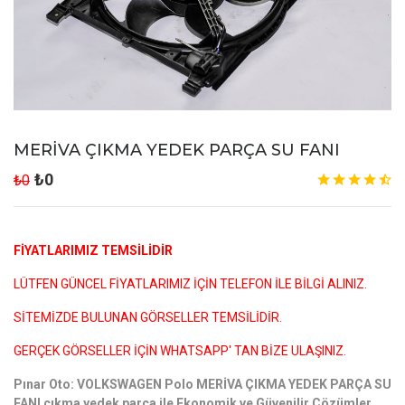
MERİVA ÇIKMA YEDEK PARÇA SU FANI
₺0
₺0
FİYATLARIMIZ TEMSİLİDİR
LÜTFEN GÜNCEL FİYATLARIMIZ İÇİN TELEFON İLE BİLGİ ALINIZ.
SİTEMİZDE BULUNAN GÖRSELLER TEMSİLİDİR.
GERÇEK GÖRSELLER İÇİN WHATSAPP' TAN BİZE ULAŞINIZ.
Pınar Oto: VOLKSWAGEN Polo MERİVA ÇIKMA YEDEK PARÇA SU
FANI çıkma yedek parça ile Ekonomik ve Güvenilir Çözümler