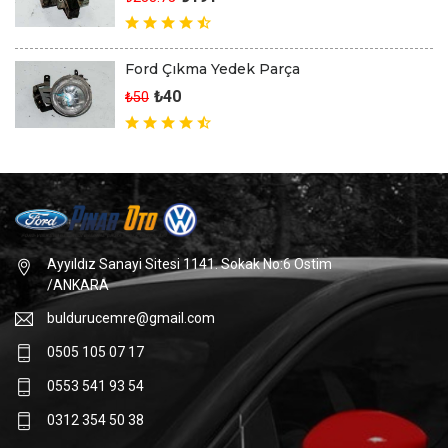
Ford Çıkma Yedek Parça
₺40
₺50
Ayyıldız Sanayi Sitesi 1141. Sokak No:6 Ostim
/ANKARA
buldurucemre@gmail.com
0505 105 07 17
0553 541 93 54
0312 354 50 38