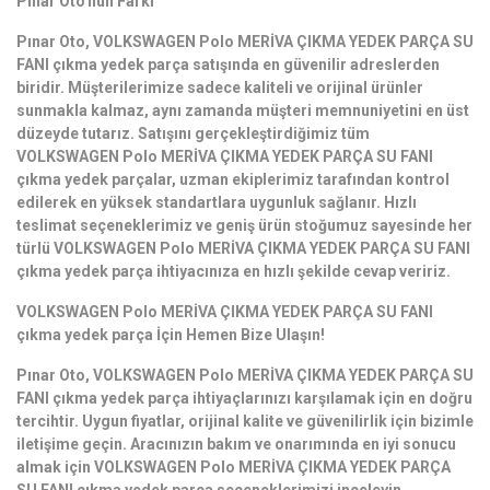
Pınar Oto'nun Farkı
Pınar Oto, VOLKSWAGEN Polo MERİVA ÇIKMA YEDEK PARÇA SU
FANI çıkma yedek parça satışında en güvenilir adreslerden
biridir. Müşterilerimize sadece kaliteli ve orijinal ürünler
sunmakla kalmaz, aynı zamanda müşteri memnuniyetini en üst
düzeyde tutarız. Satışını gerçekleştirdiğimiz tüm
VOLKSWAGEN Polo MERİVA ÇIKMA YEDEK PARÇA SU FANI
çıkma yedek parçalar, uzman ekiplerimiz tarafından kontrol
edilerek en yüksek standartlara uygunluk sağlanır. Hızlı
teslimat seçeneklerimiz ve geniş ürün stoğumuz sayesinde her
türlü VOLKSWAGEN Polo MERİVA ÇIKMA YEDEK PARÇA SU FANI
çıkma yedek parça ihtiyacınıza en hızlı şekilde cevap veririz.
VOLKSWAGEN Polo MERİVA ÇIKMA YEDEK PARÇA SU FANI
çıkma yedek parça İçin Hemen Bize Ulaşın!
Pınar Oto, VOLKSWAGEN Polo MERİVA ÇIKMA YEDEK PARÇA SU
FANI çıkma yedek parça ihtiyaçlarınızı karşılamak için en doğru
tercihtir. Uygun fiyatlar, orijinal kalite ve güvenilirlik için bizimle
iletişime geçin. Aracınızın bakım ve onarımında en iyi sonucu
almak için VOLKSWAGEN Polo MERİVA ÇIKMA YEDEK PARÇA
SU FANI çıkma yedek parça seçeneklerimizi inceleyin.