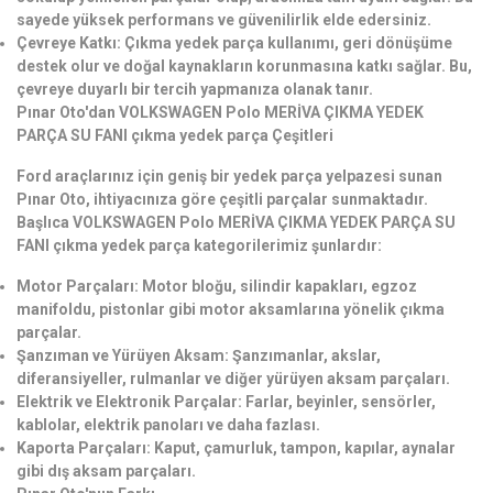
sayede yüksek performans ve güvenilirlik elde edersiniz.
Çevreye Katkı: Çıkma yedek parça kullanımı, geri dönüşüme
destek olur ve doğal kaynakların korunmasına katkı sağlar. Bu,
çevreye duyarlı bir tercih yapmanıza olanak tanır.
Pınar Oto'dan VOLKSWAGEN Polo MERİVA ÇIKMA YEDEK
PARÇA SU FANI çıkma yedek parça Çeşitleri
Ford araçlarınız için geniş bir yedek parça yelpazesi sunan
Pınar Oto, ihtiyacınıza göre çeşitli parçalar sunmaktadır.
Başlıca VOLKSWAGEN Polo MERİVA ÇIKMA YEDEK PARÇA SU
FANI çıkma yedek parça kategorilerimiz şunlardır:
Motor Parçaları: Motor bloğu, silindir kapakları, egzoz
manifoldu, pistonlar gibi motor aksamlarına yönelik çıkma
parçalar.
Şanzıman ve Yürüyen Aksam: Şanzımanlar, akslar,
diferansiyeller, rulmanlar ve diğer yürüyen aksam parçaları.
Elektrik ve Elektronik Parçalar: Farlar, beyinler, sensörler,
kablolar, elektrik panoları ve daha fazlası.
Kaporta Parçaları: Kaput, çamurluk, tampon, kapılar, aynalar
gibi dış aksam parçaları.