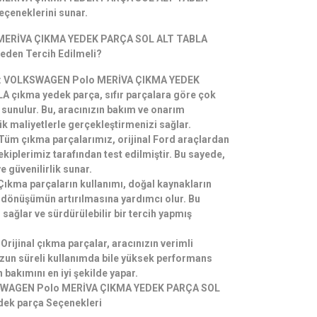
eçeneklerini sunar.
ERİVA ÇIKMA YEDEK PARÇA SOL ALT TABLA
eden Tercih Edilmeli?
: VOLKSWAGEN Polo MERİVA ÇIKMA YEDEK
 çıkma yedek parça, sıfır parçalara göre çok
 sunulur. Bu, aracınızın bakım ve onarım
ük maliyetlerle gerçekleştirmenizi sağlar.
: Tüm çıkma parçalarımız, orijinal Ford araçlardan
kiplerimiz tarafından test edilmiştir. Bu sayede,
 güvenilirlik sunar.
ıkma parçaların kullanımı, doğal kaynakların
 dönüşümün artırılmasına yardımcı olur. Bu
sağlar ve sürdürülebilir bir tercih yapmış
rijinal çıkma parçalar, aracınızın verimli
Uzun süreli kullanımda bile yüksek performans
n bakımını en iyi şekilde yapar.
KSWAGEN Polo MERİVA ÇIKMA YEDEK PARÇA SOL
ek parça Seçenekleri