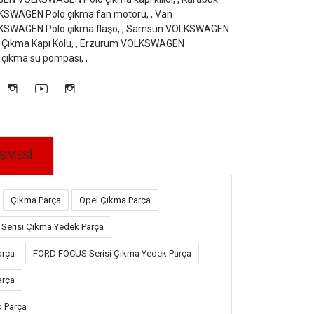
WAGEN Polo çıkma fan motoru, ,
Van
WAGEN Polo çıkma flaşö, ,
Samsun VOLKSWAGEN
ıkma Kapı Kolu, ,
Erzurum VOLKSWAGEN
ıkma su pompası, ,
EŞMESİ
Çıkma Parça
Opel Çıkma Parça
Serisi Çıkma Yedek Parça
arça
FORD FOCUS Serisi Çıkma Yedek Parça
arça
k Parça