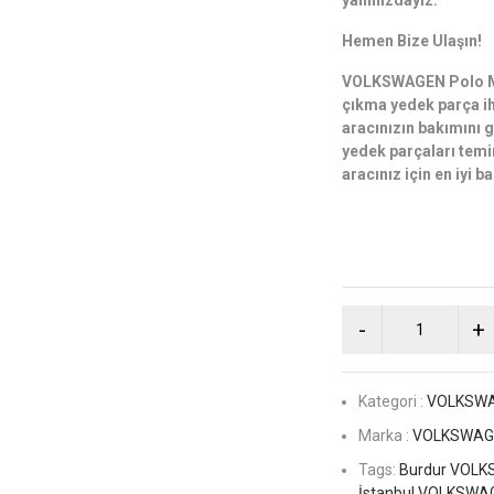
yanınızdayız.
Hemen Bize Ulaşın!
VOLKSWAGEN Polo M
çıkma yedek parça iht
aracınızın bakımını gü
yedek parçaları temin
aracınız için en iyi 
Kategori :
VOLKSW
Marka :
VOLKSWAGE
Tags:
Burdur VOLKS
İstanbul VOLKSWAG