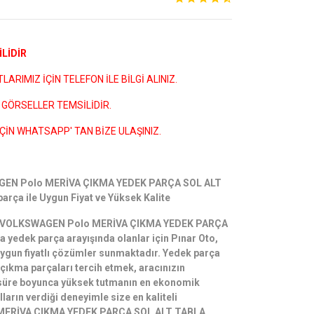
LİDİR
ARIMIZ İÇİN TELEFON İLE BİLGİ ALINIZ.
GÖRSELLER TEMSİLİDİR.
ÇİN WHATSAPP' TAN BİZE ULAŞINIZ.
AGEN Polo MERİVA ÇIKMA YEDEK PARÇA SOL ALT
rça ile Uygun Fiyat ve Yüksek Kalite
çin VOLKSWAGEN Polo MERİVA ÇIKMA YEDEK PARÇA
yedek parça arayışında olanlar için Pınar Oto,
e uygun fiyatlı çözümler sunmaktadır. Yedek parça
l çıkma parçaları tercih etmek, aracınızın
süre boyunca yüksek tutmanın en ekonomik
lların verdiği deneyimle size en kaliteli
ERİVA ÇIKMA YEDEK PARÇA SOL ALT TABLA