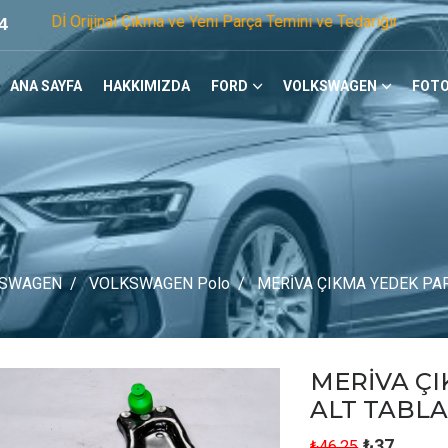
nal Çıkma ve Yeni Parça Temini ve Tedariğinde Öncü Firmayız.
4
ANA SAYFA
HAKKIMIZDA
FORD
VOLKSWAGEN
FOTO
SWAGEN
VOLKSWAGEN Polo
MERİVA ÇIKMA YEDEK PAR
MERİVA Ç
ALT TABL
₺37
₺46.25