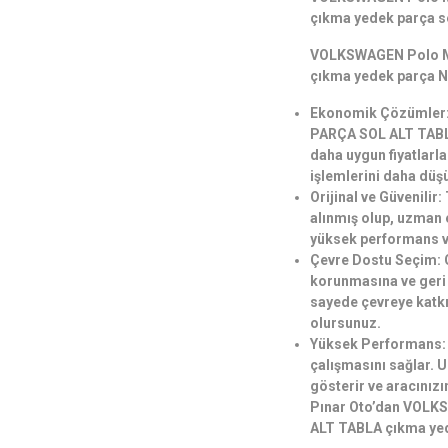
çıkma yedek parça s
VOLKSWAGEN Polo M
çıkma yedek parça N
Ekonomik Çözümler
PARÇA SOL ALT TABLA
daha uygun fiyatlarla
işlemlerini daha düş
Orijinal ve Güvenilir
alınmış olup, uzman e
yüksek performans ve
Çevre Dostu Seçim: Ç
korunmasına ve geri
sayede çevreye katkı 
olursunuz.
Yüksek Performans: O
çalışmasını sağlar. 
gösterir ve aracınızı
Pınar Oto’dan VOL
ALT TABLA çıkma yed