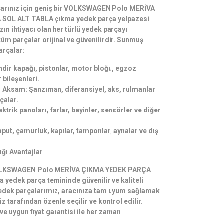
çlarınız için geniş bir VOLKSWAGEN Polo MERİVA
SOL ALT TABLA çıkma yedek parça yelpazesi
ın ihtiyacı olan her türlü yedek parçayı
 tüm parçalar orijinal ve güvenilirdir. Sunmuş
arçalar:
ndir kapağı, pistonlar, motor bloğu, egzoz
 bileşenleri.
 Aksam: Şanzıman, diferansiyel, aks, rulmanlar
çalar.
ektrik panoları, farlar, beyinler, sensörler ve diğer
put, çamurluk, kapılar, tamponlar, aynalar ve dış
ığı Avantajlar
VOLKSWAGEN Polo MERİVA ÇIKMA YEDEK PARÇA
yedek parça temininde güvenilir ve kaliteli
edek parçalarımız, aracınıza tam uyum sağlamak
z tarafından özenle seçilir ve kontrol edilir.
t ve uygun fiyat garantisi ile her zaman