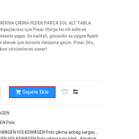
ERİVA ÇIKMA YEDEK PARÇA SOL ALT TABLA
iyaçlarınız için Pınar Oto'yu tercih edin ve
venle yapın. En kaliteli, güvenilir ve uygun fiyatlı
 etmek için bizimle iletişime geçin. Pınar Oto,
bakım çözümlerini sunar!
Sepete Ekle
AGEN
N Polo
WAGEN VOLKSWAGEN Polo çıkma airbag sargısı, ,
EN VOLKSWAGEN Polo çıkma kapı kilidi, ,
Karabük