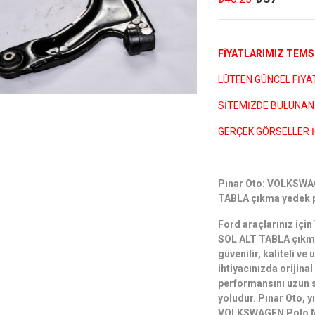
FİYATLARIMIZ TEMSİ
LÜTFEN GÜNCEL FİYATL
SİTEMİZDE BULUNAN 
GERÇEK GÖRSELLER İ
Pınar Oto: VOLKSW
TABLA çıkma yedek pa
Ford araçlarınız i
SOL ALT TABLA çıkma 
güvenilir, kaliteli v
ihtiyacınızda orijina
performansını uzun 
yoludur. Pınar Oto, yı
VOLKSWAGEN Polo M