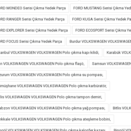
RD MONDEO Serisi Çıkma Yedek Parça
FORD MUSTANG Serisi Çıkma Yed
RD RANGER Serisi Çıkma Yedek Parça
FORD KUGA Serisi Çıkma Yedek Pa
RD EXPLORER Serisi Çıkma Yedek Parça
FORD ECOSPORT Serisi Çıkma Ye
RD FOCUS Serisi Çıkma Yedek Parça
Burdur VOLKSWAGEN VOLKSWAGEN Po
tanbul VOLKSWAGEN VOLKSWAGEN Polo çıkma kapı kilidi,
Karabük VOL
an VOLKSWAGEN VOLKSWAGEN Polo çıkma flaşö,
Samsun VOLKSWAGEN 
rzurum VOLKSWAGEN VOLKSWAGEN Polo çıkma su pompası,
ümüşhane VOLKSWAGEN VOLKSWAGEN Polo çıkma karbüratör,
tlis VOLKSWAGEN VOLKSWAGEN Polo çıkma tampon demiri,
rabzon VOLKSWAGEN VOLKSWAGEN Polo çıkma yağ pompası,
Bitlis VO
rıkkale VOLKSWAGEN VOLKSWAGEN Polo çıkma ateşleme bobini,
ngöl VOLKSWAGEN VOLKSWAGEN Polo çıkma kalorifer kazanı,
Bingöl V