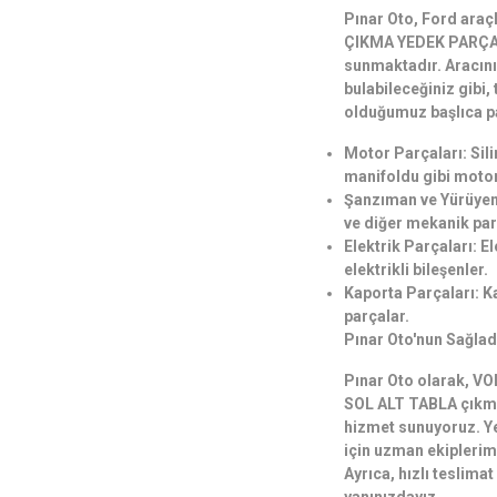
Pınar Oto, Ford ara
ÇIKMA YEDEK PARÇA 
sunmaktadır. Aracınız
bulabileceğiniz gibi,
olduğumuz başlıca p
Motor Parçaları: Sili
manifoldu gibi motor
Şanzıman ve Yürüyen
ve diğer mekanik par
Elektrik Parçaları: El
elektrikli bileşenler.
Kaporta Parçaları: Ka
parçalar.
Pınar Oto'nun Sağlad
Pınar Oto olarak, 
SOL ALT TABLA çıkma 
hizmet sunuyoruz. Y
için uzman ekiplerimi
Ayrıca, hızlı teslima