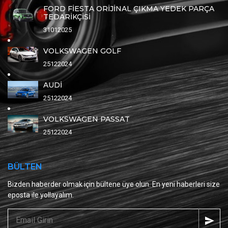
FORD FİESTA ORİJİNAL ÇIKMA YEDEK PARÇA
TEDARİKÇİSİ
31012025
VOLKSWAGEN GOLF
25122024
AUDİ
25122024
VOLKSWAGEN PASSAT
25122024
BÜLTEN
Bizden haberder olmak için bültene üye olun. En yeni haberleri size
eposta ile yollayalım.