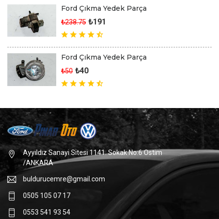
Ford Çıkma Yedek Parça
₺191
₺238.75
Ford Çıkma Yedek Parça
₺40
₺50
Ayyıldız Sanayi Sitesi 1141. Sokak No:6 Ostim
/ANKARA
buldurucemre@gmail.com
0505 105 07 17
0553 541 93 54