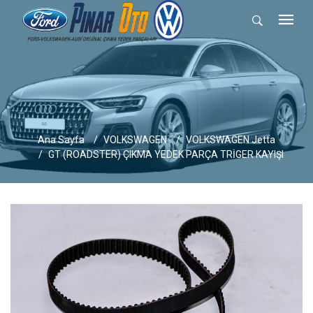
Ana Sayfa
VOLKSWAGEN
VOLKSWAGEN Jetta
GT (ROADSTER) ÇIKMA YEDEK PARÇA TRİGER KAYIŞI