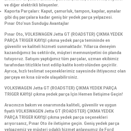
ve diğer elektrikli bileşenler.
Kaporta Parçaları: Kaput, çamurluk, tampon, kapılar, aynalar
gibi dış parçalara kadar geniş bir yedek parça yelpazesi.
Pınar Oto’nun Sunduğu Avantajlar
Pınar Oto, VOLKSWAGEN Jetta GT (ROADSTER) ÇIKMA YEDEK
PARÇA TRİGER KAYIŞI çıkma yedek parça temininde en
güvenilir ve kaliteli hizmeti sunmaktadır. Yıllarca deneyim
kazandığımız bu sektörde, müşteri memnuniyetini ön planda
tutuyoruz. Satışını yaptığımız tüm parçalar, uzman ekibimiz
tarafından titizlikle test edilip kalite kontrolünden geçirilir.
Ayrıca, hızlı teslimat seçeneklerimiz sayesinde ihtiyacınız olan
parçaya en kısa sürede ulaşabilirsiniz.
VOLKSWAGEN Jetta GT (ROADSTER) ÇIKMA YEDEK PARÇA
TRİGER KAYIŞI çıkma yedek parça İçin Hemen İletişime Geçin!
Aracınızın bakım ve onarımında kaliteli, güvenilir ve uygun
fiyatlı VOLKSWAGEN Jetta GT (ROADSTER) ÇIKMA YEDEK
PARÇA TRİGER KAYIŞI çıkma yedek parça seçenekleri
arıyorsanız, Pınar Oto ile iletişime geçin. Geniş yedek parça
yelpazemiz ve müşteri odaklı hizmet anlayışımız ile Ford