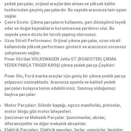
yedek parçalar, orijinal araçlardan alınan ve yüksek kalite
testlerinden geçmiş parçalardır. Bu sayede aracınıza tam uyum
sağlar.
Çevre Dostu: Çıkma parçaların kullanımı, geri dönüşümü teşvik
eder ve doğal kaynakların korunmasına yardımcı olur. Bu
sayede çevre dostu bir tercih yapmış olursunuz.
Uzun Süreli Performans: Orijinal çıkma parçalar, uzun süreli
kullanımda yüksek performans gösterir ve aracınızın sorunsuz
çalışmasını sağlar.
Pınar Oto’dan VOLKSWAGEN Jetta GT (ROADSTER) ÇIKMA
YEDEK PARÇA TRİGER KAYIŞI çıkma yedek parça Çeşitleri
Pınar Oto, Ford marka araçlar için geniş bir çıkma yedek parça
yelpazesi sunmaktadır. Aracınıza uyumlu ve kaliteli yedek
parçaları kolayca temin edebilirsiniz. Sunmuş olduğumuz
başlıca parçalar:
Motor Parçaları: Silindir kapağı, egzoz manifoldu, pistonlar,
motor bloğu gibi motor bileşenleri.
Şanzıman ve Mekanik Parçalar: Şanzımanlar, akslar,
diferansiyeller ve diğer mekanik aksamlar.
Elektrik Parçaları: Elektrik panoları, farlar, sensörler, beyinler