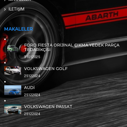
İLETİŞİM
MAKALELER
FORD FİESTA ORİJİNAL ÇIKMA YEDEK PARÇA
TEDARİKÇİSİ
31012025
VOLKSWAGEN GOLF
25122024
AUDİ
25122024
VOLKSWAGEN PASSAT
25122024