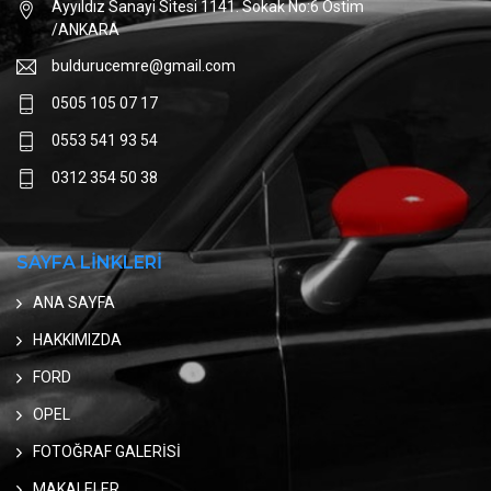
Ayyıldız Sanayi Sitesi 1141. Sokak No:6 Ostim
/ANKARA
buldurucemre@gmail.com
0505 105 07 17
0553 541 93 54
0312 354 50 38
SAYFA LİNKLERİ
ANA SAYFA
HAKKIMIZDA
FORD
OPEL
FOTOĞRAF GALERİSİ
MAKALELER