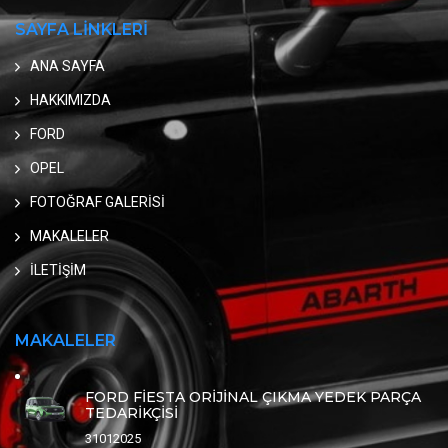
SAYFA LİNKLERİ
ANA SAYFA
HAKKIMIZDA
FORD
OPEL
FOTOĞRAF GALERİSİ
MAKALELER
İLETİŞİM
MAKALELER
FORD FİESTA ORİJİNAL ÇIKMA YEDEK PARÇA
TEDARİKÇİSİ
31012025