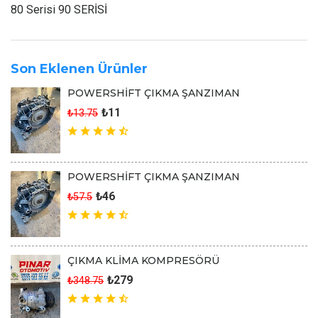
80 Serisi 90 SERİSİ
Son Eklenen Ürünler
POWERSHİFT ÇIKMA ŞANZIMAN
₺11
₺13.75
POWERSHİFT ÇIKMA ŞANZIMAN
₺46
₺57.5
ÇIKMA KLİMA KOMPRESÖRÜ
₺279
₺348.75