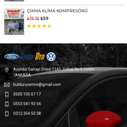
ÇIKMA KLİMA KOMPRESÖRÜ
₺59
₺73.75
Ayyıldız Sanayi Sitesi 1141. Sokak No:6 Ostim
/ANKARA
buldurucemre@gmail.com
0505 105 07 17
0553 541 93 54
0312 354 50 38