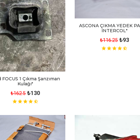
ASCONA ÇIKMA YEDEK P
İNTERCOL"
₺93
₺116.25
d FOCUS 1 Çıkma Şanzıman
Kulağı"
₺130
₺162.5