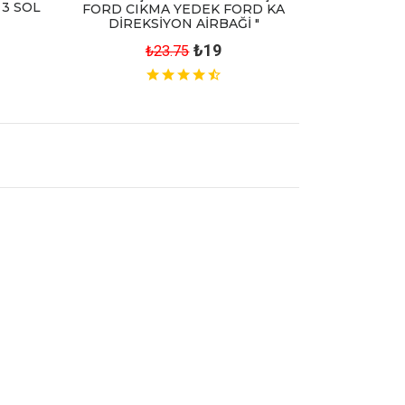
 3 SOL
FORD CIKMA YEDEK FORD KA
DİREKSİYON AİRBAĞİ "
₺19
₺23.75