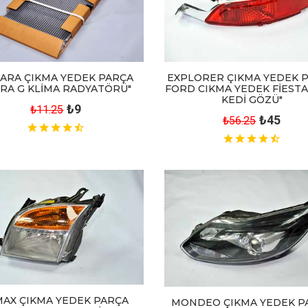
EXPLORER ÇIKMA YEDEK 
ARA ÇIKMA YEDEK PARÇA
FORD CIKMA YEDEK FİESTA
RA G KLİMA RADYATÖRÜ"
KEDİ GÖZÜ"
₺9
₺11.25
₺45
₺56.25
MAX ÇIKMA YEDEK PARÇA
MONDEO ÇIKMA YEDEK P