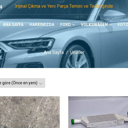
 Çıkma ve Yeni Parça Temini ve Tedariğinde Öncü Firmayız. Te
4
ANA SAYFA
HAKKIMIZDA
FORD
VOLKSWAGEN
FOTO
Ana Sayfa
Ürünler