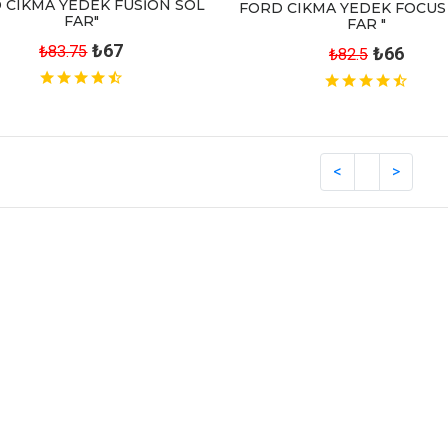
 CIKMA YEDEK FUSİON SOL
FORD CIKMA YEDEK FOCUS
FAR"
FAR "
₺67
₺83.75
₺66
₺82.5