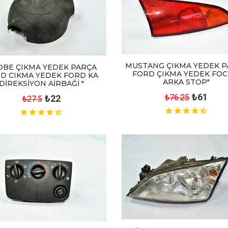
MUSTANG ÇIKMA YEDEK 
OBE ÇIKMA YEDEK PARÇA
FORD ÇIKMA YEDEK FOC
D CIKMA YEDEK FORD KA
ARKA STOP"
DİREKSİYON AİRBAĞİ "
₺61
₺76.25
₺22
₺27.5