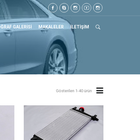
505 105 07 17
ĞRAF GALERİSİ
MAKALELER
İLETİŞİM
Gösterilen 1-40 ürün