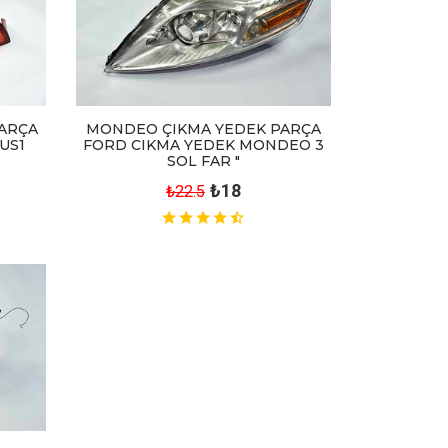
PARÇA
MONDEO ÇIKMA YEDEK PARÇA
US1
FORD CIKMA YEDEK MONDEO 3
SOL FAR "
₺18
₺22.5