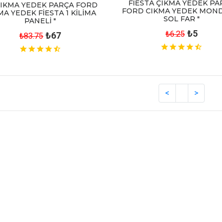
FİESTA ÇIKMA YEDEK PA
ÇIKMA YEDEK PARÇA FORD
FORD CIKMA YEDEK MON
MA YEDEK FİESTA 1 KİLİMA
SOL FAR "
PANELİ "
₺5
₺6.25
₺67
₺83.75