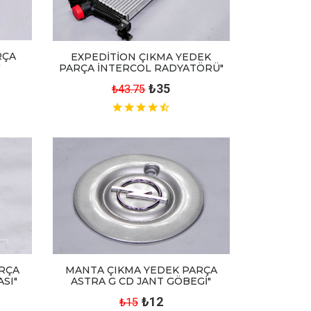
RÇA
EXPEDİTİON ÇIKMA YEDEK
"
PARÇA İNTERCOL RADYATÖRÜ"
₺35
₺43.75
RÇA
MANTA ÇIKMA YEDEK PARÇA
SI"
ASTRA G CD JANT GÖBEGİ"
₺12
₺15