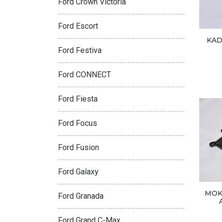
Ford Crown Victoria
Ford Escort
KAD
Ford Festiva
Ford CONNECT
Ford Fiesta
Ford Focus
Ford Fusion
Ford Galaxy
MOK
Ford Granada
Ford Grand C-Max