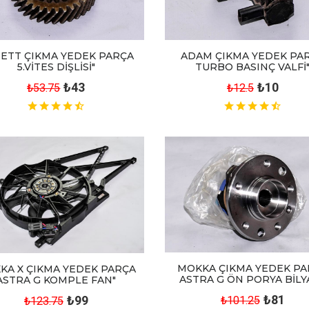
ETT ÇIKMA YEDEK PARÇA
ADAM ÇIKMA YEDEK PA
5.VİTES DİŞLİSİ"
TURBO BASINÇ VALFİ
₺43
₺10
₺53.75
₺12.5
MOKKA ÇIKMA YEDEK PA
KA X ÇIKMA YEDEK PARÇA
ASTRA G ÖN PORYA BİLYA
ASTRA G KOMPLE FAN"
₺81
₺99
₺101.25
₺123.75