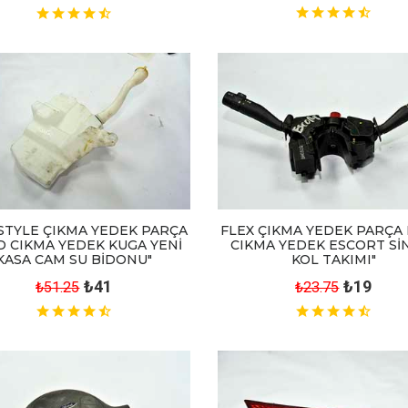
STYLE ÇIKMA YEDEK PARÇA
FLEX ÇIKMA YEDEK PARÇA
 CIKMA YEDEK KUGA YENİ
CIKMA YEDEK ESCORT Sİ
KASA CAM SU BİDONU"
KOL TAKIMI"
₺41
₺19
₺51.25
₺23.75