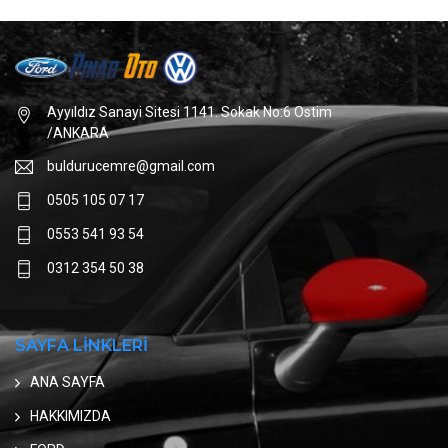
Ayyıldız Sanayi Sitesi 1141. Sokak No:6 Ostim
/ANKARA
buldurucemre@gmail.com
0505 105 07 17
0553 541 93 54
0312 354 50 38
SAYFA LİNKLERİ
ANA SAYFA
HAKKIMIZDA