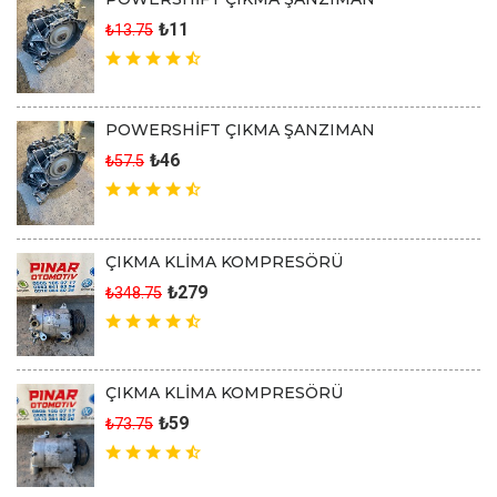
₺11
₺13.75
POWERSHİFT ÇIKMA ŞANZIMAN
₺46
₺57.5
ÇIKMA KLİMA KOMPRESÖRÜ
₺279
₺348.75
ÇIKMA KLİMA KOMPRESÖRÜ
₺59
₺73.75