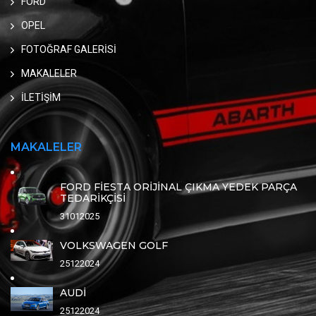
FORD
OPEL
FOTOĞRAF GALERİSİ
MAKALELER
İLETİŞİM
MAKALELER
FORD FİESTA ORİJİNAL ÇIKMA YEDEK PARÇA
TEDARİKÇİSİ
31012025
VOLKSWAGEN GOLF
25122024
AUDİ
25122024