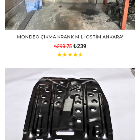
MONDEO ÇIKMA KRANK MİLİ OSTİM ANKARA"
₺239
₺298.75