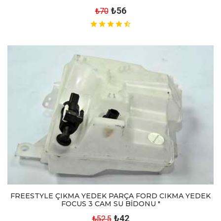
₺56
₺70
FREESTYLE ÇIKMA YEDEK PARÇA FORD CIKMA YEDEK
FOCUS 3 CAM SU BİDONU "
₺42
₺52.5