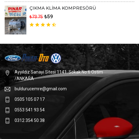
ÇIKMA KLİMA KOMPRESÖRÜ
₺59
₺73.75
Ayyıldız Sanayi Sitesi 1141. Sokak No:6 Ostim
/ANKARA
buldurucemre@gmail.com
0505 105 07 17
0553 541 93 54
0312 354 50 38