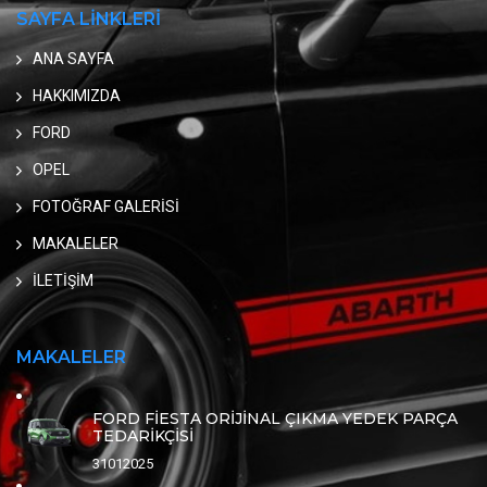
SAYFA LİNKLERİ
ANA SAYFA
HAKKIMIZDA
FORD
OPEL
FOTOĞRAF GALERİSİ
MAKALELER
İLETİŞİM
MAKALELER
FORD FİESTA ORİJİNAL ÇIKMA YEDEK PARÇA
TEDARİKÇİSİ
31012025