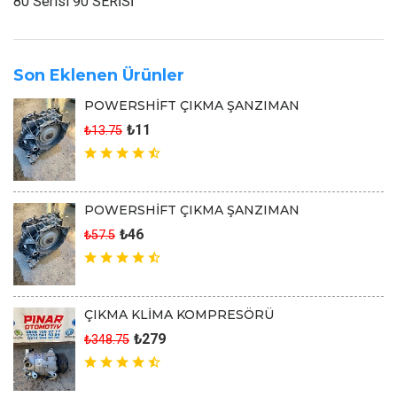
80 Serisi 90 SERİSİ
Son Eklenen Ürünler
POWERSHİFT ÇIKMA ŞANZIMAN
₺11
₺13.75
POWERSHİFT ÇIKMA ŞANZIMAN
₺46
₺57.5
ÇIKMA KLİMA KOMPRESÖRÜ
₺279
₺348.75