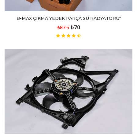
B-MAX ÇIKMA YEDEK PARÇA SU RADYATÖRÜ"
₺70
₺87.5