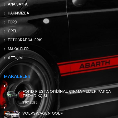
ANA SAYFA
HAKKIMIZDA
FORD
OPEL
FOTOĞRAF GALERİSİ
MAKALELER
İLETİŞİM
MAKALELER
FORD FİESTA ORİJİNAL ÇIKMA YEDEK PARÇA
TEDARİKÇİSİ
31012025
VOLKSWAGEN GOLF