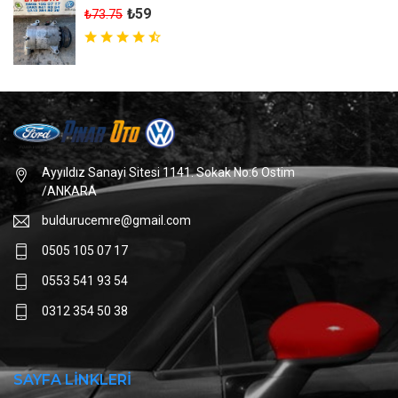
₺59
₺73.75
Ayyıldız Sanayi Sitesi 1141. Sokak No:6 Ostim
/ANKARA
buldurucemre@gmail.com
0505 105 07 17
0553 541 93 54
0312 354 50 38
SAYFA LİNKLERİ