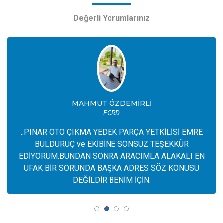
Değerli Yorumlarınız
Ramazan CAN
FORD CONNECT
aracıma üretimi olmayan piyasa da da bulunmayan
göğüs torpido üst cep dediğimiz parçayı PINAR OTO
da buldum.Gerçekten saygın ve güvenilir olan bu firma
ya çok teşekkür ediyorum .