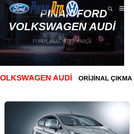
PINAR FORD
PINAR FORD
VOLKSWAGEN AUDİ
VOLKSWAGEN AUDİ
FORD ÇIKMA YEDEK PARÇA
Ürünler
İletişim
TEDARİ
ORİJİNAL ÇIKMA YEDEK PARÇA