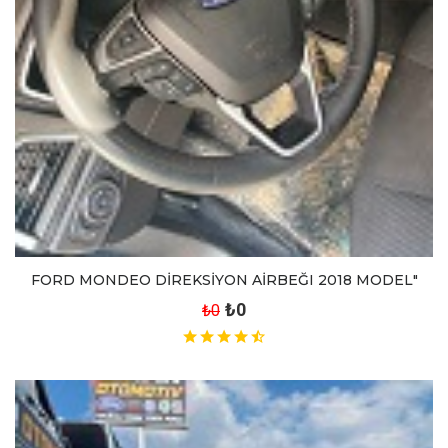
FORD MONDEO DİREKSİYON AİRBEĞI 2018 MODEL"
₺0
₺0